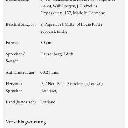
9.4.24, WilhDoegen, J. Endzelins
[Typoskript:] 157, Made in Germany
Beschriftungsort
a) Papielabel, Mitte; b) In die Platte
gepresst, mittig
Format
30 cm
Sprecher /
Hausenberg, Edith
Sänger
Aufnahmedauer
00:23 min.
Herkunft
[?] / Neu-Salis [Svetciems] (Lemsal)
Sprecher
[Limbazi]
Land (historisch)
Lettland
Verschlagwortung