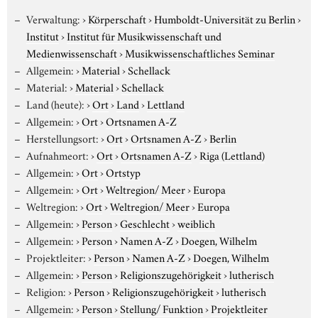
Verwaltung:
›
Körperschaft
›
Humboldt-Universität zu Berlin
›
Institut
›
Institut für Musikwissenschaft und
Medienwissenschaft
›
Musikwissenschaftliches Seminar
Allgemein:
›
Material
›
Schellack
Material:
›
Material
›
Schellack
Land (heute):
›
Ort
›
Land
›
Lettland
Allgemein:
›
Ort
›
Ortsnamen A-Z
Herstellungsort:
›
Ort
›
Ortsnamen A-Z
›
Berlin
Aufnahmeort:
›
Ort
›
Ortsnamen A-Z
›
Riga (Lettland)
Allgemein:
›
Ort
›
Ortstyp
Allgemein:
›
Ort
›
Weltregion/ Meer
›
Europa
Weltregion:
›
Ort
›
Weltregion/ Meer
›
Europa
Allgemein:
›
Person
›
Geschlecht
›
weiblich
Allgemein:
›
Person
›
Namen A-Z
›
Doegen, Wilhelm
Projektleiter:
›
Person
›
Namen A-Z
›
Doegen, Wilhelm
Allgemein:
›
Person
›
Religionszugehörigkeit
›
lutherisch
Religion:
›
Person
›
Religionszugehörigkeit
›
lutherisch
Allgemein:
›
Person
›
Stellung/ Funktion
›
Projektleiter