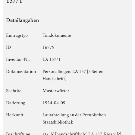
157/1
Detailangaben
Eintragstyp
Tondokumente
ID
16779
Inventar-Nr.
LA 157/1
Dokumentation
Personalbogen: LA 157 [3 Seiten
Handschrift]
Sachtitel
Musterwörter
Datierung
1924-04-09
Herkunft
Lautabteilung an der Preußischen
Staatsbibliothek
Beschriftung
a) -; b) [handschriftlich:] LA 157, Riga v. [?]