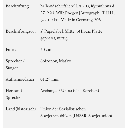
Beschriftung
b) [handschriftlich:] LA 203, Kyminlinna d.
27. 9 23, WilhDoegen [Autograph], T II H.,
[gedruckt:] Made in Germany, 203
Beschriftungsort
a) Papielabel, Mitte; b) In die Platte
gepresst, mittig
Format
30 cm
Sprecher /
Sofronon, Mat'ro
Sänger
Aufnahmedauer
01:29 min.
Herkunft
Archangel/ Uhtua (Ost-Karelien)
Sprecher
Land (historisch)
Union der Sozialistischen
Sowjetrepubliken (UdSSR, Sowjetunion)