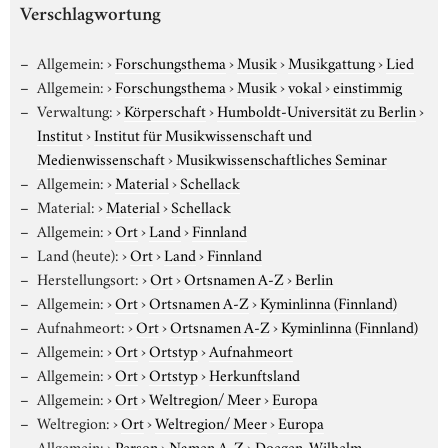
Verschlagwortung
Allgemein:
›
Forschungsthema
›
Musik
›
Musikgattung
›
Lied
Allgemein:
›
Forschungsthema
›
Musik
›
vokal
›
einstimmig
Verwaltung:
›
Körperschaft
›
Humboldt-Universität zu Berlin
›
Institut
›
Institut für Musikwissenschaft und
Medienwissenschaft
›
Musikwissenschaftliches Seminar
Allgemein:
›
Material
›
Schellack
Material:
›
Material
›
Schellack
Allgemein:
›
Ort
›
Land
›
Finnland
Land (heute):
›
Ort
›
Land
›
Finnland
Herstellungsort:
›
Ort
›
Ortsnamen A-Z
›
Berlin
Allgemein:
›
Ort
›
Ortsnamen A-Z
›
Kyminlinna (Finnland)
Aufnahmeort:
›
Ort
›
Ortsnamen A-Z
›
Kyminlinna (Finnland)
Allgemein:
›
Ort
›
Ortstyp
›
Aufnahmeort
Allgemein:
›
Ort
›
Ortstyp
›
Herkunftsland
Allgemein:
›
Ort
›
Weltregion/ Meer
›
Europa
Weltregion:
›
Ort
›
Weltregion/ Meer
›
Europa
Allgemein:
›
Person
›
Namen A-Z
›
Doegen, Wilhelm