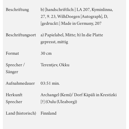
Beschriftung
b) [handschriftlich:] LA 207, Kyminlinna,
27, 9. 23, WilhDoegen [Autograph], D,
[gedruckt:] Made in Germany, 207
Beschriftungsort
a) Papielabel, Mitte; b) In die Platte
gepresst, mittig
Format
30 cm
Sprecher /
Terentjev, Okku
Sänger
Aufnahmedauer
03:51 min.
Herkunft
Archangel (Kemi)/ Dorf Käpäli in Krestizki
Sprecher
[?] (Oulu (Uleaborg))
Land (historisch)
Finnland