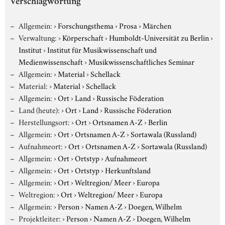
Verschlagwortung
Allgemein:
›
Forschungsthema
›
Prosa
›
Märchen
Verwaltung:
›
Körperschaft
›
Humboldt-Universität zu Berlin
›
Institut
›
Institut für Musikwissenschaft und
Medienwissenschaft
›
Musikwissenschaftliches Seminar
Allgemein:
›
Material
›
Schellack
Material:
›
Material
›
Schellack
Allgemein:
›
Ort
›
Land
›
Russische Föderation
Land (heute):
›
Ort
›
Land
›
Russische Föderation
Herstellungsort:
›
Ort
›
Ortsnamen A-Z
›
Berlin
Allgemein:
›
Ort
›
Ortsnamen A-Z
›
Sortawala (Russland)
Aufnahmeort:
›
Ort
›
Ortsnamen A-Z
›
Sortawala (Russland)
Allgemein:
›
Ort
›
Ortstyp
›
Aufnahmeort
Allgemein:
›
Ort
›
Ortstyp
›
Herkunftsland
Allgemein:
›
Ort
›
Weltregion/ Meer
›
Europa
Weltregion:
›
Ort
›
Weltregion/ Meer
›
Europa
Allgemein:
›
Person
›
Namen A-Z
›
Doegen, Wilhelm
Projektleiter:
›
Person
›
Namen A-Z
›
Doegen, Wilhelm