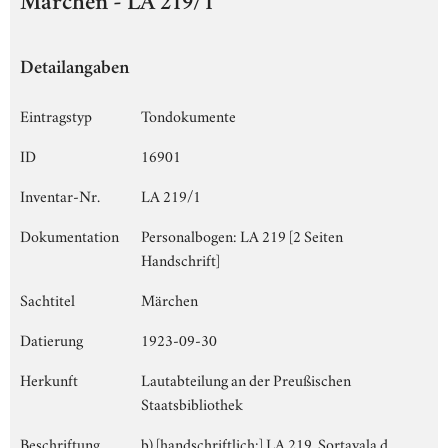
Märchen - LA 219/1
Detailangaben
Eintragstyp
Tondokumente
ID
16901
Inventar-Nr.
LA 219/1
Dokumentation
Personalbogen: LA 219 [2 Seiten
Handschrift]
Sachtitel
Märchen
Datierung
1923-09-30
Herkunft
Lautabteilung an der Preußischen
Staatsbibliothek
Beschriftung
b) [handschriftlich:] LA 219, Sortavala d.