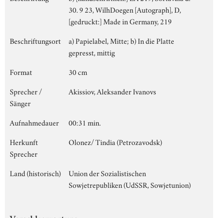
30. 9 23, WilhDoegen [Autograph], D,
[gedruckt:] Made in Germany, 219
Beschriftungsort
a) Papielabel, Mitte; b) In die Platte
gepresst, mittig
Format
30 cm
Sprecher /
Akissiov, Aleksander Ivanovs
Sänger
Aufnahmedauer
00:31 min.
Herkunft
Olonez/ Tindia (Petrozavodsk)
Sprecher
Land (historisch)
Union der Sozialistischen
Sowjetrepubliken (UdSSR, Sowjetunion)