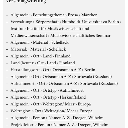
Verschlagwortung
Allgemein:
›
Forschungsthema
›
Prosa
›
Märchen
Verwaltung:
›
Körperschaft
›
Humboldt-Universität zu Berlin
›
Institut
›
Institut für Musikwissenschaft und
Medienwissenschaft
›
Musikwissenschaftliches Seminar
Allgemein:
›
Material
›
Schellack
Material:
›
Material
›
Schellack
Allgemein:
›
Ort
›
Land
›
Finnland
Land (heute):
›
Ort
›
Land
›
Finnland
Herstellungsort:
›
Ort
›
Ortsnamen A-Z
›
Berlin
Allgemein:
›
Ort
›
Ortsnamen A-Z
›
Sortawala (Russland)
Aufnahmeort:
›
Ort
›
Ortsnamen A-Z
›
Sortawala (Russland)
Allgemein:
›
Ort
›
Ortstyp
›
Aufnahmeort
Allgemein:
›
Ort
›
Ortstyp
›
Herkunftsland
Allgemein:
›
Ort
›
Weltregion/ Meer
›
Europa
Weltregion:
›
Ort
›
Weltregion/ Meer
›
Europa
Allgemein:
›
Person
›
Namen A-Z
›
Doegen, Wilhelm
Projektleiter:
›
Person
›
Namen A-Z
›
Doegen, Wilhelm