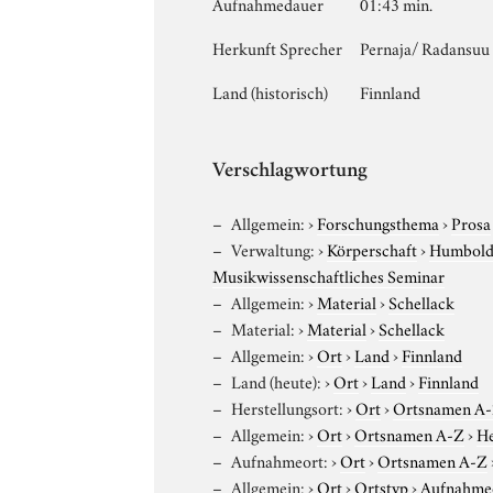
Aufnahmedauer
01:43 min.
Herkunft Sprecher
Pernaja/ Radansuu 
Land (historisch)
Finnland
Verschlagwortung
Allgemein:
›
Forschungsthema
›
Prosa
Verwaltung:
›
Körperschaft
›
Humboldt
Musikwissenschaftliches Seminar
Allgemein:
›
Material
›
Schellack
Material:
›
Material
›
Schellack
Allgemein:
›
Ort
›
Land
›
Finnland
Land (heute):
›
Ort
›
Land
›
Finnland
Herstellungsort:
›
Ort
›
Ortsnamen A
Allgemein:
›
Ort
›
Ortsnamen A-Z
›
He
Aufnahmeort:
›
Ort
›
Ortsnamen A-Z
Allgemein:
›
Ort
›
Ortstyp
›
Aufnahme