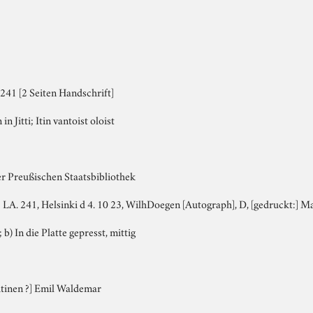
241 [2 Seiten Handschrift]
n Jitti; Itin vantoist oloist
er Preußischen Staatsbibliothek
:] LA. 241, Helsinki d 4. 10 23, WilhDoegen [Autograph], D, [gedruckt:] 
 b) In die Platte gepresst, mittig
htinen ?] Emil Waldemar