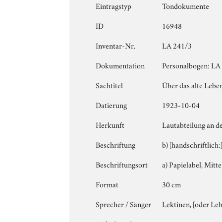
Eintragstyp
Tondokumente
ID
16948
Inventar-Nr.
LA 241/3
Dokumentation
Personalbogen: LA 
Sachtitel
Über das alte Leben i
Datierung
1923-10-04
Herkunft
Lautabteilung an d
Beschriftung
b) [handschriftlich
Beschriftungsort
a) Papielabel, Mitte;
Format
30 cm
Sprecher / Sänger
Lektinen, [oder Le