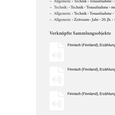
Allgemein:
›
Technik
›
Tonaufnahme
›
Technik:
›
Technik
›
Tonaufnahme
›
m
Allgemein:
›
Technik
›
Tonaufnahme
›
Allgemein:
›
Zeitraum
›
Jahr
›
20. Jh.
›
Verknüpfte Sammlungsobjekte
Finnisch (Finnland), Erzählu
Finnisch (Finnland), Erzählu
Finnisch (Finnland), Erzählu