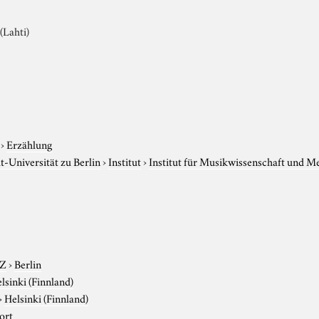
(Lahti)
›
Erzählung
-Universität zu Berlin
›
Institut
›
Institut für Musikwissenschaft und M
-Z
›
Berlin
lsinki (Finnland)
›
Helsinki (Finnland)
ort