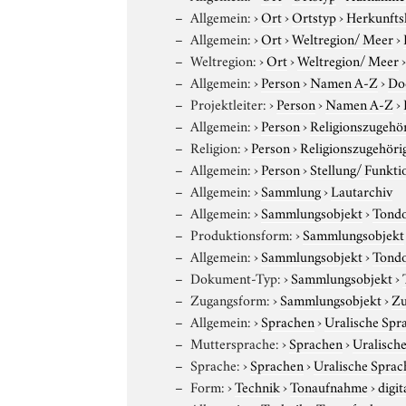
Allgemein:
›
Ort
›
Ortstyp
›
Herkunfts
Allgemein:
›
Ort
›
Weltregion/ Meer
›
Weltregion:
›
Ort
›
Weltregion/ Meer
Allgemein:
›
Person
›
Namen A-Z
›
Do
Projektleiter:
›
Person
›
Namen A-Z
›
Allgemein:
›
Person
›
Religionszugehör
Religion:
›
Person
›
Religionszugehöri
Allgemein:
›
Person
›
Stellung/ Funkti
Allgemein:
›
Sammlung
›
Lautarchiv
Allgemein:
›
Sammlungsobjekt
›
Tond
Produktionsform:
›
Sammlungsobjekt
Allgemein:
›
Sammlungsobjekt
›
Tond
Dokument-Typ:
›
Sammlungsobjekt
›
Zugangsform:
›
Sammlungsobjekt
›
Zu
Allgemein:
›
Sprachen
›
Uralische Spr
Muttersprache:
›
Sprachen
›
Uralisch
Sprache:
›
Sprachen
›
Uralische Sprac
Form:
›
Technik
›
Tonaufnahme
›
digit