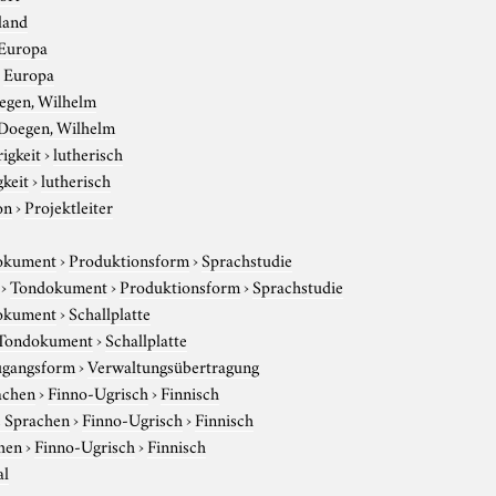
land
Europa
›
Europa
egen, Wilhelm
Doegen, Wilhelm
igkeit
›
lutherisch
gkeit
›
lutherisch
on
›
Projektleiter
okument
›
Produktionsform
›
Sprachstudie
›
Tondokument
›
Produktionsform
›
Sprachstudie
okument
›
Schallplatte
Tondokument
›
Schallplatte
gangsform
›
Verwaltungsübertragung
achen
›
Finno-Ugrisch
›
Finnisch
e Sprachen
›
Finno-Ugrisch
›
Finnisch
hen
›
Finno-Ugrisch
›
Finnisch
al