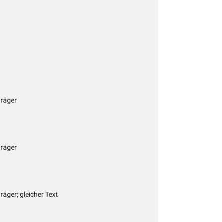
träger
träger
räger; gleicher Text