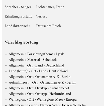
Sprecher / Sänger
Lichtenauer, Franz
Erhaltungszustand
Verlust
Land (historisch)
Deutsches Reich
Verschlagwortung
Allgemein:
›
Forschungsthema
›
Lyrik
Allgemein:
›
Material
›
Schellack
Allgemein:
›
Ort
›
Land
›
Deutschland
Land (heute):
›
Ort
›
Land
›
Deutschland
Allgemein:
›
Ort
›
Ortsnamen A-Z
›
Berlin
Aufnahmeort:
›
Ort
›
Ortsnamen A-Z
›
Berlin
Allgemein:
›
Ort
›
Ortstyp
›
Aufnahmeort
Allgemein:
›
Ort
›
Ortstyp
›
Herkunftsland
Weltregion:
›
Ort
›
Weltregion/ Meer
›
Europa
Allgemein:
›
Person
›
Namen A-Z
›
Doegen, Wilhelm