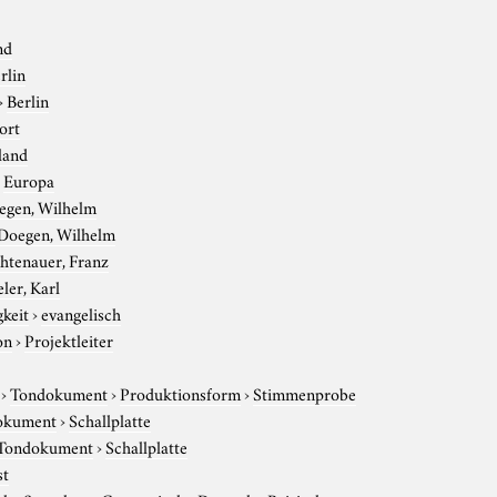
nd
rlin
›
Berlin
ort
land
›
Europa
egen, Wilhelm
Doegen, Wilhelm
htenauer, Franz
eler, Karl
gkeit
›
evangelisch
on
›
Projektleiter
›
Tondokument
›
Produktionsform
›
Stimmenprobe
okument
›
Schallplatte
Tondokument
›
Schallplatte
st