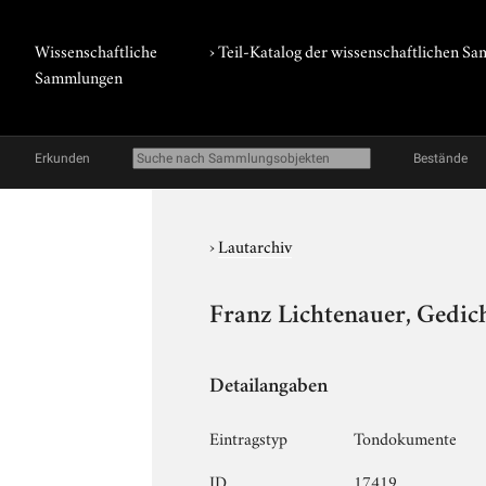
Wissenschaftliche
› Teil-Katalog der wissenschaftlichen 
Sammlungen
Erkunden
Bestände
›
Lautarchiv
Franz Lichtenauer, Gedich
Detailangaben
Eintragstyp
Tondokumente
ID
17419