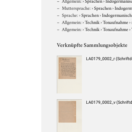
Allgemein:
›
Sprachen
›
Indogermanis
Muttersprache:
›
Sprachen
›
Indogerm
Sprache:
›
Sprachen
›
Indogermanisch
Allgemein:
›
Technik
›
Tonaufnahme
›
Allgemein:
›
Technik
›
Tonaufnahme
›
Verknüpfte Sammlungsobjekte
LA0179_0002_r (Schrift
LA0179_0002_v (Schrift