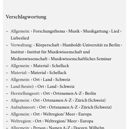
Verschlagwortung
Allgemein:
›
Forschungsthema
›
Musik
›
Musikgattung
›
Lied
›
Liebeslied
Verwaltung:
›
Körperschaft
›
Humboldt-Universität zu Berlin
›
Institut
›
Institut für Musikwissenschaft und
Medienwissenschaft
›
Musikwissenschaftliches Seminar
Allgemein:
›
Material
›
Schellack
Material:
›
Material
›
Schellack
Allgemein:
›
Ort
›
Land
›
Schweiz
Land (heute):
›
Ort
›
Land
›
Schweiz
Herstellungsort:
›
Ort
›
Ortsnamen A-Z
›
Berlin
Allgemein:
›
Ort
›
Ortsnamen A-Z
›
Zürich (Schweiz)
Aufnahmeort:
›
Ort
›
Ortsnamen A-Z
›
Zürich (Schweiz)
Allgemein:
›
Ort
›
Weltregion/ Meer
›
Europa
Weltregion:
›
Ort
›
Weltregion/ Meer
›
Europa
Allgemein:
›
Person
›
Namen A-Z
›
Doegen, Wilhelm