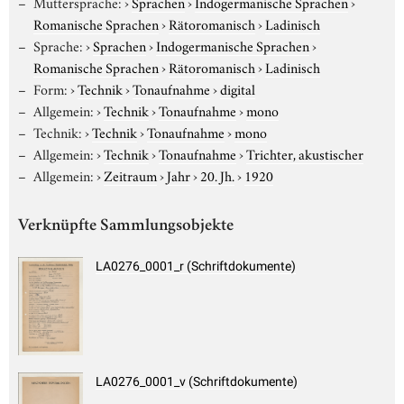
Muttersprache:
›
Sprachen
›
Indogermanische Sprachen
›
Romanische Sprachen
›
Rätoromanisch
›
Ladinisch
Sprache:
›
Sprachen
›
Indogermanische Sprachen
›
Romanische Sprachen
›
Rätoromanisch
›
Ladinisch
Form:
›
Technik
›
Tonaufnahme
›
digital
Allgemein:
›
Technik
›
Tonaufnahme
›
mono
Technik:
›
Technik
›
Tonaufnahme
›
mono
Allgemein:
›
Technik
›
Tonaufnahme
›
Trichter, akustischer
Allgemein:
›
Zeitraum
›
Jahr
›
20. Jh.
›
1920
Verknüpfte Sammlungsobjekte
LA0276_0001_r (Schriftdokumente)
LA0276_0001_v (Schriftdokumente)