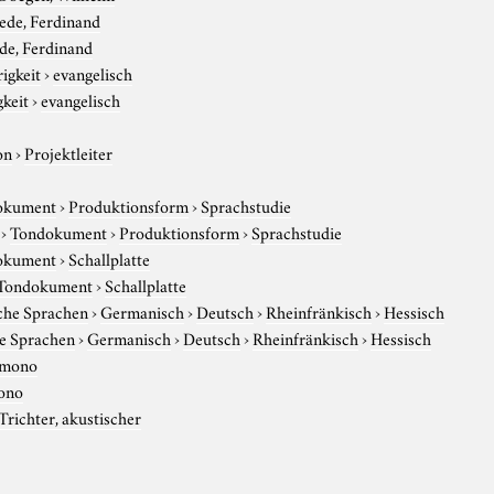
ede, Ferdinand
de, Ferdinand
igkeit
›
evangelisch
gkeit
›
evangelisch
on
›
Projektleiter
okument
›
Produktionsform
›
Sprachstudie
›
Tondokument
›
Produktionsform
›
Sprachstudie
okument
›
Schallplatte
Tondokument
›
Schallplatte
che Sprachen
›
Germanisch
›
Deutsch
›
Rheinfränkisch
›
Hessisch
e Sprachen
›
Germanisch
›
Deutsch
›
Rheinfränkisch
›
Hessisch
mono
ono
Trichter, akustischer