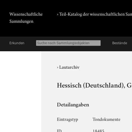
Wissenschaftliche
› Teil-Katalog der wissenschaftlichen 
Sammlungen
Erkunden
Bestände
›
Lautarchiv
Hessisch (Deutschland), G
Detailangaben
Eintragstyp
Tondokumente
ID
18485