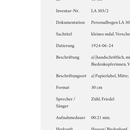
Inventar-Nr.
LA 305/2
Dokumentation
Personalbogen LA 305
Sachtitel
kleines mdal. Versch
Datierung
1924-06-24
Beschriftung
a) [handschriftlich, 
Biedenkopferinnen, Ve
Beschriftungsort
a) Papierlabel, Mitte; 
Format
30 cm
Sprecher /
Zühl, Friedel
Sänger
Aufnahmedauer
00:21 min.
Herkunft
Hessen/ Biedenkopf