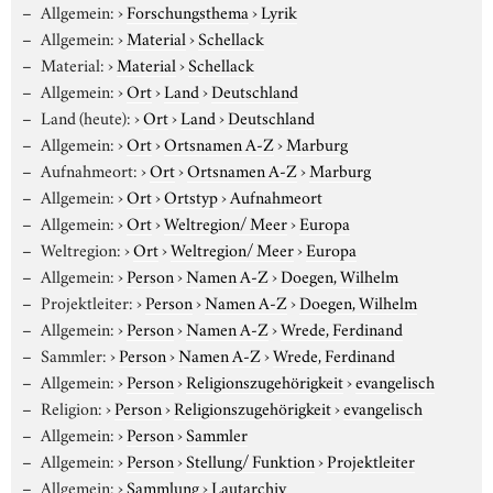
Allgemein:
›
Forschungsthema
›
Lyrik
Allgemein:
›
Material
›
Schellack
Material:
›
Material
›
Schellack
Allgemein:
›
Ort
›
Land
›
Deutschland
Land (heute):
›
Ort
›
Land
›
Deutschland
Allgemein:
›
Ort
›
Ortsnamen A-Z
›
Marburg
Aufnahmeort:
›
Ort
›
Ortsnamen A-Z
›
Marburg
Allgemein:
›
Ort
›
Ortstyp
›
Aufnahmeort
Allgemein:
›
Ort
›
Weltregion/ Meer
›
Europa
Weltregion:
›
Ort
›
Weltregion/ Meer
›
Europa
Allgemein:
›
Person
›
Namen A-Z
›
Doegen, Wilhelm
Projektleiter:
›
Person
›
Namen A-Z
›
Doegen, Wilhelm
Allgemein:
›
Person
›
Namen A-Z
›
Wrede, Ferdinand
Sammler:
›
Person
›
Namen A-Z
›
Wrede, Ferdinand
Allgemein:
›
Person
›
Religionszugehörigkeit
›
evangelisch
Religion:
›
Person
›
Religionszugehörigkeit
›
evangelisch
Allgemein:
›
Person
›
Sammler
Allgemein:
›
Person
›
Stellung/ Funktion
›
Projektleiter
Allgemein:
›
Sammlung
›
Lautarchiv