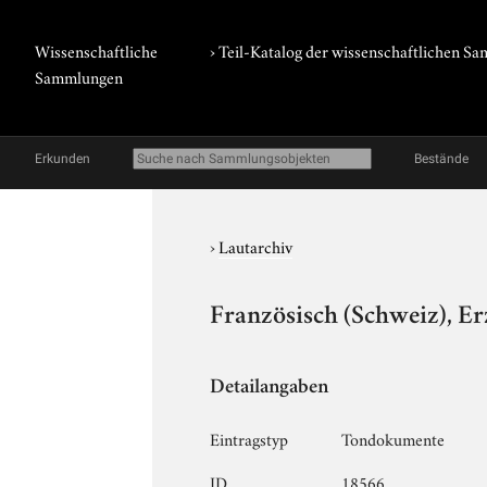
Wissenschaftliche
› Teil-Katalog der wissenschaftlichen 
Sammlungen
Erkunden
Bestände
›
Lautarchiv
Französisch (Schweiz), Er
Detailangaben
Eintragstyp
Tondokumente
ID
18566