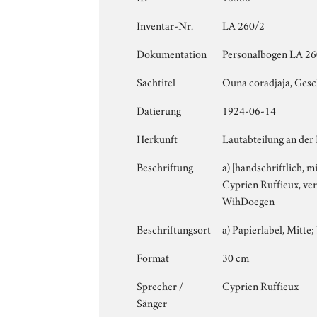
Inventar-Nr.
LA 260/2
Dokumentation
Personalbogen LA 260 
Sachtitel
Ouna coradjaja, Gesc
Datierung
1924-06-14
Herkunft
Lautabteilung an der
Beschriftung
a) [handschriftlich, 
Cyprien Ruffieux, verf
WihDoegen
Beschriftungsort
a) Papierlabel, Mitte; 
Format
30 cm
Sprecher /
Cyprien Ruffieux
Sänger