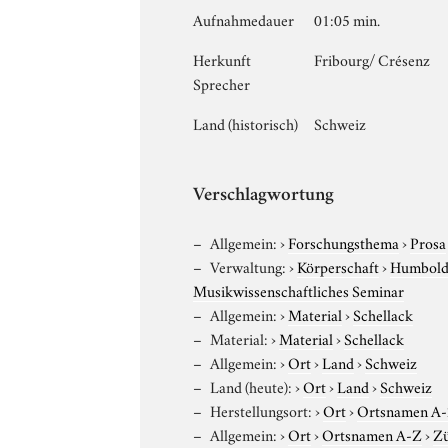
Aufnahmedauer
01:05 min.
Herkunft
Fribourg/ Crésenz
Sprecher
Land (historisch)
Schweiz
Verschlagwortung
Allgemein:
›
Forschungsthema
›
Prosa
Verwaltung:
›
Körperschaft
›
Humboldt
Musikwissenschaftliches Seminar
Allgemein:
›
Material
›
Schellack
Material:
›
Material
›
Schellack
Allgemein:
›
Ort
›
Land
›
Schweiz
Land (heute):
›
Ort
›
Land
›
Schweiz
Herstellungsort:
›
Ort
›
Ortsnamen A
Allgemein:
›
Ort
›
Ortsnamen A-Z
›
Zü