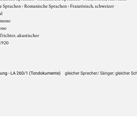
e Sprachen
›
Romanische Sprachen
›
Französisch, schweizer
al
mono
ono
Trichter, akustischer
1920
hlung - LA 260/1 (Tondokumente)
gleicher Sprecher/ Sänger; gleicher Sc