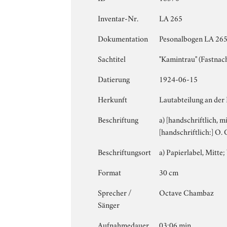
Inventar-Nr.
LA 265
Dokumentation
Pesonalbogen LA 265 
Sachtitel
"Kamintrau" (Fastnach
Datierung
1924-06-15
Herkunft
Lautabteilung an der
Beschriftung
a) [handschriftlich, m
[handschriftlich:] O
Beschriftungsort
a) Papierlabel, Mitte; 
Format
30 cm
Sprecher /
Octave Chambaz
Sänger
Aufnahmedauer
03:06 min.