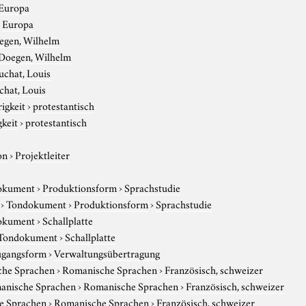
Europa
›
Europa
egen, Wilhelm
Doegen, Wilhelm
uchat, Louis
hat, Louis
igkeit
›
protestantisch
gkeit
›
protestantisch
on
›
Projektleiter
okument
›
Produktionsform
›
Sprachstudie
›
Tondokument
›
Produktionsform
›
Sprachstudie
okument
›
Schallplatte
Tondokument
›
Schallplatte
gangsform
›
Verwaltungsübertragung
che Sprachen
›
Romanische Sprachen
›
Französisch, schweizer
anische Sprachen
›
Romanische Sprachen
›
Französisch, schweizer
e Sprachen
›
Romanische Sprachen
›
Französisch, schweizer