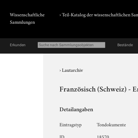
Wissenschaftliche
› Teil-Katalog der wissenschaftlichen 
Sammlungen
Erkunden
Bestände
›
Lautarchiv
Französisch (Schweiz) - 
Detailangaben
Eintragstyp
Tondokumente
ID
18570