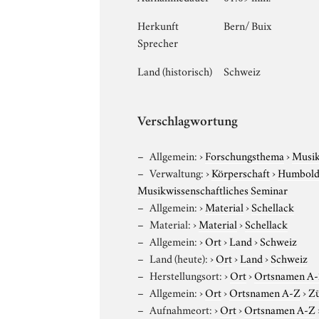
Herkunft
Bern/ Buix
Sprecher
Land (historisch)
Schweiz
Verschlagwortung
Allgemein:
›
Forschungsthema
›
Musi
Verwaltung:
›
Körperschaft
›
Humboldt
Musikwissenschaftliches Seminar
Allgemein:
›
Material
›
Schellack
Material:
›
Material
›
Schellack
Allgemein:
›
Ort
›
Land
›
Schweiz
Land (heute):
›
Ort
›
Land
›
Schweiz
Herstellungsort:
›
Ort
›
Ortsnamen A
Allgemein:
›
Ort
›
Ortsnamen A-Z
›
Zü
Aufnahmeort:
›
Ort
›
Ortsnamen A-Z