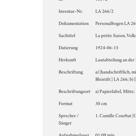
Inventar-Nr.
LA 266/2
Dokumentation
Personalbogen LA 266 
Sachtitel
La petite Suzon, Volk
Datierung
1924-06-15
Herkunft
Lautabteilung an der
Beschriftung
a) [handschriftlich, m
Bleistift:] LA 266; b
Beschriftungsort
a) Papierlabel, Mitte; 
Format
30 cm
Sprecher /
1. Camille Courbat [G
Sänger
Aufnahmedauer
01:09 min.