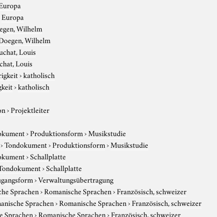
Europa
›
Europa
egen, Wilhelm
Doegen, Wilhelm
uchat, Louis
hat, Louis
igkeit
›
katholisch
gkeit
›
katholisch
on
›
Projektleiter
okument
›
Produktionsform
›
Musikstudie
›
Tondokument
›
Produktionsform
›
Musikstudie
okument
›
Schallplatte
Tondokument
›
Schallplatte
gangsform
›
Verwaltungsübertragung
che Sprachen
›
Romanische Sprachen
›
Französisch, schweizer
anische Sprachen
›
Romanische Sprachen
›
Französisch, schweizer
e Sprachen
›
Romanische Sprachen
›
Französisch, schweizer