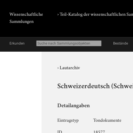
Wissenschaftliche
› Teil-Katalog der wissenschaftlichen 
Sammlungen
Erkunden
Bestände
›
Lautarchiv
Schweizerdeutsch (Schwei
Detailangaben
Eintragstyp
Tondokumente
ID
18577