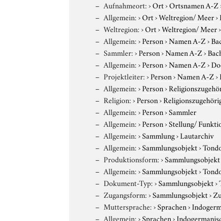
Aufnahmeort:
›
Ort
›
Ortsnamen A-Z
Allgemein:
›
Ort
›
Weltregion/ Meer
›
Weltregion:
›
Ort
›
Weltregion/ Meer
Allgemein:
›
Person
›
Namen A-Z
›
Ba
Sammler:
›
Person
›
Namen A-Z
›
Bac
Allgemein:
›
Person
›
Namen A-Z
›
Do
Projektleiter:
›
Person
›
Namen A-Z
›
Allgemein:
›
Person
›
Religionszugehör
Religion:
›
Person
›
Religionszugehöri
Allgemein:
›
Person
›
Sammler
Allgemein:
›
Person
›
Stellung/ Funkti
Allgemein:
›
Sammlung
›
Lautarchiv
Allgemein:
›
Sammlungsobjekt
›
Tond
Produktionsform:
›
Sammlungsobjekt
Allgemein:
›
Sammlungsobjekt
›
Tond
Dokument-Typ:
›
Sammlungsobjekt
›
Zugangsform:
›
Sammlungsobjekt
›
Zu
Muttersprache:
›
Sprachen
›
Indogerm
Allgemein:
›
Sprachen
›
Indogermanis