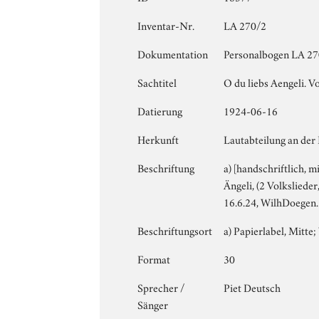
Inventar-Nr.
LA 270/2
Dokumentation
Personalbogen LA 270 
Sachtitel
O du liebs Aengeli. V
Datierung
1924-06-16
Herkunft
Lautabteilung an der
Beschriftung
a) [handschriftlich, m
Ängeli, (2 Volkslieder
16.6.24, WilhDoegen.
Beschriftungsort
a) Papierlabel, Mitte; 
Format
30
Sprecher /
Piet Deutsch
Sänger