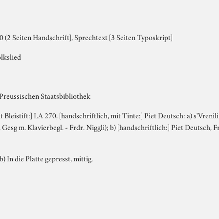
(2 Seiten Handschrift], Sprechtext [3 Seiten Typoskript]
olkslied
 Preussischen Staatsbibliothek
it Bleistift:] LA 270, [handschriftlich, mit Tinte:] Piet Deutsch: a) s'Vreni
, Gesg m. Klavierbegl. - Frdr. Niggli); b) [handschriftlich:] Piet Deutsch, F
b) In die Platte gepresst, mittig.