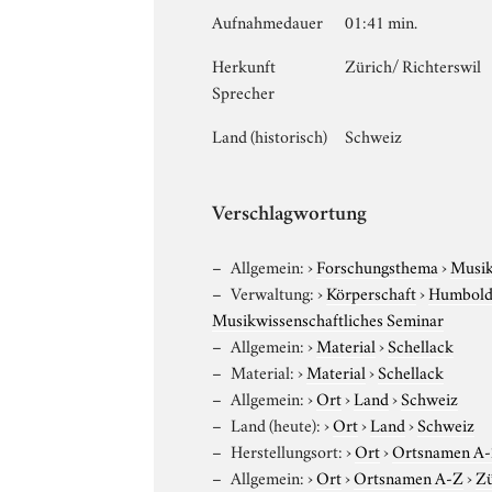
Aufnahmedauer
01:41 min.
Herkunft
Zürich/ Richterswil
Sprecher
Land (historisch)
Schweiz
Verschlagwortung
Allgemein:
›
Forschungsthema
›
Musi
Verwaltung:
›
Körperschaft
›
Humboldt
Musikwissenschaftliches Seminar
Allgemein:
›
Material
›
Schellack
Material:
›
Material
›
Schellack
Allgemein:
›
Ort
›
Land
›
Schweiz
Land (heute):
›
Ort
›
Land
›
Schweiz
Herstellungsort:
›
Ort
›
Ortsnamen A
Allgemein:
›
Ort
›
Ortsnamen A-Z
›
Zü