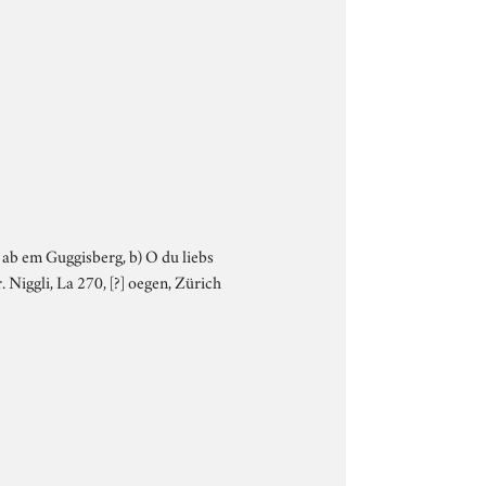
li ab em Guggisberg, b) O du liebs
r. Niggli, La 270, [?] oegen, Zürich