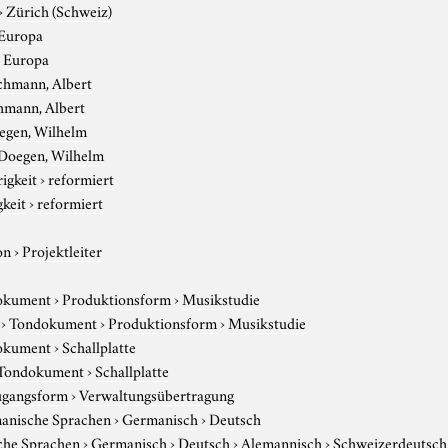
›
Zürich (Schweiz)
Europa
›
Europa
chmann, Albert
hmann, Albert
egen, Wilhelm
Doegen, Wilhelm
igkeit
›
reformiert
gkeit
›
reformiert
on
›
Projektleiter
okument
›
Produktionsform
›
Musikstudie
›
Tondokument
›
Produktionsform
›
Musikstudie
okument
›
Schallplatte
Tondokument
›
Schallplatte
gangsform
›
Verwaltungsübertragung
anische Sprachen
›
Germanisch
›
Deutsch
che Sprachen
›
Germanisch
›
Deutsch
›
Alemannisch
›
Schweizerdeutsch