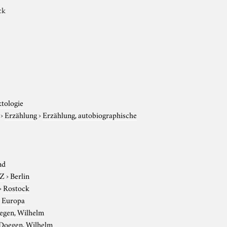
ck
ktologie
›
Erzählung
›
Erzählung, autobiographische
nd
-Z
›
Berlin
›
Rostock
›
Europa
egen, Wilhelm
Doegen, Wilhelm