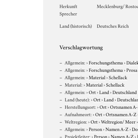
Herkunft
Mecklenburg/ Rosto
Sprecher
Land (historisch)
Deutsches Reich
Verschlagwortung
Allgemein:
›
Forschungsthema
›
Diale
Allgemein:
›
Forschungsthema
›
Prosa
Allgemein:
›
Material
›
Schellack
Material:
›
Material
›
Schellack
Allgemein:
›
Ort
›
Land
›
Deutschland
Land (heute):
›
Ort
›
Land
›
Deutschla
Herstellungsort:
›
Ort
›
Ortsnamen A
Aufnahmeort:
›
Ort
›
Ortsnamen A-Z
Weltregion:
›
Ort
›
Weltregion/ Meer
Allgemein:
›
Person
›
Namen A-Z
›
Do
Projektleiter:
›
Person
›
Namen A-Z
›