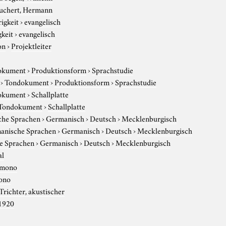
uchert, Hermann
igkeit
›
evangelisch
gkeit
›
evangelisch
on
›
Projektleiter
okument
›
Produktionsform
›
Sprachstudie
›
Tondokument
›
Produktionsform
›
Sprachstudie
okument
›
Schallplatte
Tondokument
›
Schallplatte
che Sprachen
›
Germanisch
›
Deutsch
›
Mecklenburgisch
anische Sprachen
›
Germanisch
›
Deutsch
›
Mecklenburgisch
e Sprachen
›
Germanisch
›
Deutsch
›
Mecklenburgisch
al
mono
ono
Trichter, akustischer
1920