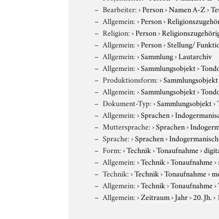
Bearbeiter:
›
Person
›
Namen A-Z
›
Te
Allgemein:
›
Person
›
Religionszugehör
Religion:
›
Person
›
Religionszugehöri
Allgemein:
›
Person
›
Stellung/ Funkti
Allgemein:
›
Sammlung
›
Lautarchiv
Allgemein:
›
Sammlungsobjekt
›
Tond
Produktionsform:
›
Sammlungsobjekt
Allgemein:
›
Sammlungsobjekt
›
Tond
Dokument-Typ:
›
Sammlungsobjekt
›
Allgemein:
›
Sprachen
›
Indogermanis
Muttersprache:
›
Sprachen
›
Indogerm
Sprache:
›
Sprachen
›
Indogermanisch
Form:
›
Technik
›
Tonaufnahme
›
digit
Allgemein:
›
Technik
›
Tonaufnahme
›
Technik:
›
Technik
›
Tonaufnahme
›
m
Allgemein:
›
Technik
›
Tonaufnahme
›
Allgemein:
›
Zeitraum
›
Jahr
›
20. Jh.
›