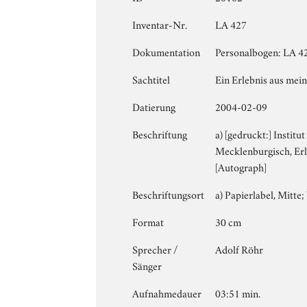
Inventar-Nr.
LA 427
Dokumentation
Personalbogen: LA 427
Sachtitel
Ein Erlebnis aus me
Datierung
2004-02-09
Beschriftung
a) [gedruckt:] Instit
Mecklenburgisch, Erle
[Autograph]
Beschriftungsort
a) Papierlabel, Mitte; 
Format
30 cm
Sprecher /
Adolf Röhr
Sänger
Aufnahmedauer
03:51 min.