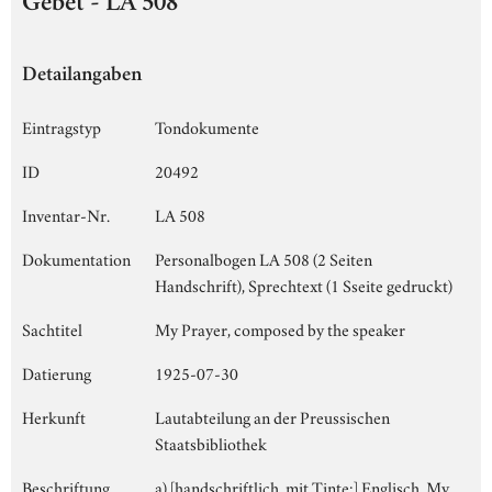
Gebet - LA 508
Detailangaben
Eintragstyp
Tondokumente
ID
20492
Inventar-Nr.
LA 508
Dokumentation
Personalbogen LA 508 (2 Seiten
Handschrift), Sprechtext (1 Sseite gedruckt)
Sachtitel
My Prayer, composed by the speaker
Datierung
1925-07-30
Herkunft
Lautabteilung an der Preussischen
Staatsbibliothek
Beschriftung
a) [handschriftlich, mit Tinte:] Englisch, My