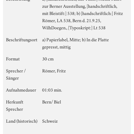
zur Berner Ausstellung, [handschriftlich,
mit Bleistift:] 538; b) [handschriftlich:] Fritz
Römer, LA 538, Bern d. 21.9.25,
WilhDoegen., [Typoskript:] Lt 538
Beschriftungsort
a) Papierlabel, Mitte; b) In die Platte
gepresst, mittig
Format
30 cm
Sprecher /
Römer, Fritz
Sänger
Aufnahmedauer
01:03 min.
Herkunft
Bern/ Biel
Sprecher
Land (historisch)
Schweiz