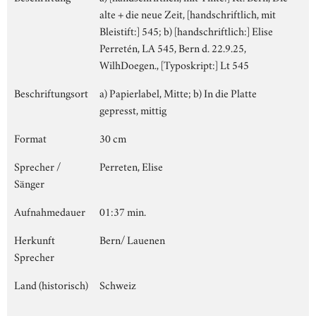
alte + die neue Zeit, [handschriftlich, mit
Bleistift:] 545; b) [handschriftlich:] Elise
Perretén, LA 545, Bern d. 22.9.25,
WilhDoegen., [Typoskript:] Lt 545
Beschriftungsort
a) Papierlabel, Mitte; b) In die Platte
gepresst, mittig
Format
30 cm
Sprecher /
Perreten, Elise
Sänger
Aufnahmedauer
01:37 min.
Herkunft
Bern/ Lauenen
Sprecher
Land (historisch)
Schweiz