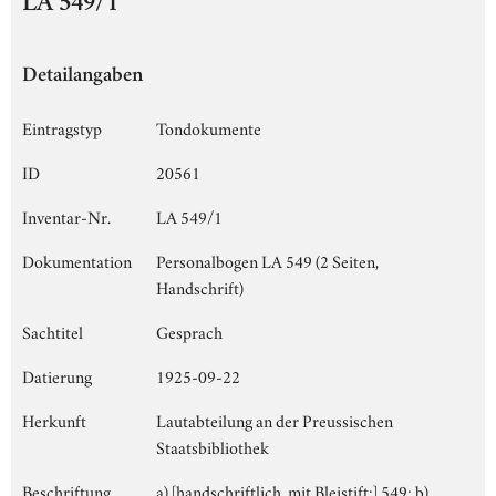
LA 549/1
Detailangaben
Eintragstyp
Tondokumente
ID
20561
Inventar-Nr.
LA 549/1
Dokumentation
Personalbogen LA 549 (2 Seiten,
Handschrift)
Sachtitel
Gesprach
Datierung
1925-09-22
Herkunft
Lautabteilung an der Preussischen
Staatsbibliothek
Beschriftung
a) [handschriftlich, mit Bleistift:] 549; b)