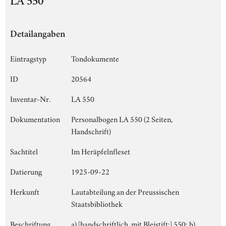
LA 550
Detailangaben
Eintragstyp
Tondokumente
ID
20564
Inventar-Nr.
LA 550
Dokumentation
Personalbogen LA 550 (2 Seiten,
Handschrift)
Sachtitel
Im Heräpfelnfleset
Datierung
1925-09-22
Herkunft
Lautabteilung an der Preussischen
Staatsbibliothek
Beschriftung
a) [handschriftlich, mit Bleistift:] 550; b)