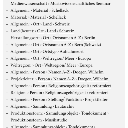
Medienwissenschaft
›
Musikwissenschaftliches Seminar
Allgemein:
›
Material
›
Schellack
Material:
›
Material
›
Schellack
Allgemein:
›
Ort
›
Land
›
Schweiz
Land (heute):
›
Ort
›
Land
›
Schweiz
Herstellungsort:
›
Ort
›
Ortsnamen A-Z
›
Berlin
Allgemein:
›
Ort
›
Ortsnamen A-Z
›
Bern (Schweiz)
Allgemein:
›
Ort
›
Ortstyp
›
Aufnahmeort
Allgemein:
›
Ort
›
Weltregion/ Meer
›
Europa
Weltregion:
›
Ort
›
Weltregion/ Meer
›
Europa
Allgemein:
›
Person
›
Namen A-Z
›
Doegen, Wilhelm
Projektleiter:
›
Person
›
Namen A-Z
›
Doegen, Wilhelm
Allgemein:
›
Person
›
Religionszugehörigkeit
›
reformiert
Religion:
›
Person
›
Religionszugehörigkeit
›
reformiert
Allgemein:
›
Person
›
Stellung/ Funktion
›
Projektleiter
Allgemein:
›
Sammlung
›
Lautarchiv
Produktionsform:
›
Sammlungsobjekt
›
Tondokument
›
Produktionsform
›
Musikstudie
Allgemein:
›
Sammlungsobjekt
›
Tondokument
›