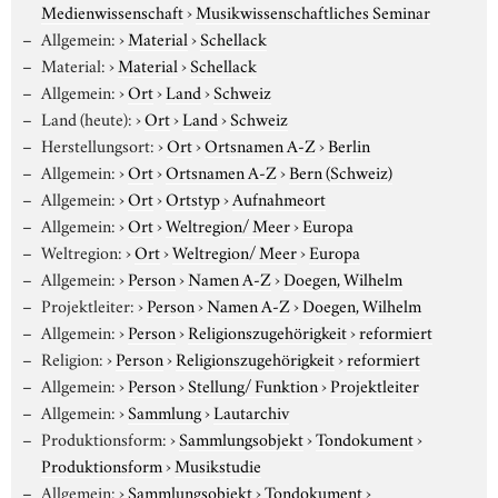
Medienwissenschaft
›
Musikwissenschaftliches Seminar
Allgemein:
›
Material
›
Schellack
Material:
›
Material
›
Schellack
Allgemein:
›
Ort
›
Land
›
Schweiz
Land (heute):
›
Ort
›
Land
›
Schweiz
Herstellungsort:
›
Ort
›
Ortsnamen A-Z
›
Berlin
Allgemein:
›
Ort
›
Ortsnamen A-Z
›
Bern (Schweiz)
Allgemein:
›
Ort
›
Ortstyp
›
Aufnahmeort
Allgemein:
›
Ort
›
Weltregion/ Meer
›
Europa
Weltregion:
›
Ort
›
Weltregion/ Meer
›
Europa
Allgemein:
›
Person
›
Namen A-Z
›
Doegen, Wilhelm
Projektleiter:
›
Person
›
Namen A-Z
›
Doegen, Wilhelm
Allgemein:
›
Person
›
Religionszugehörigkeit
›
reformiert
Religion:
›
Person
›
Religionszugehörigkeit
›
reformiert
Allgemein:
›
Person
›
Stellung/ Funktion
›
Projektleiter
Allgemein:
›
Sammlung
›
Lautarchiv
Produktionsform:
›
Sammlungsobjekt
›
Tondokument
›
Produktionsform
›
Musikstudie
Allgemein:
›
Sammlungsobjekt
›
Tondokument
›