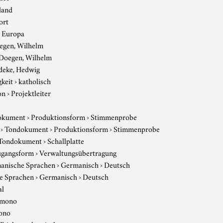
land
ort
›
Europa
egen, Wilhelm
Doegen, Wilhelm
deke, Hedwig
gkeit
›
katholisch
on
›
Projektleiter
okument
›
Produktionsform
›
Stimmenprobe
›
Tondokument
›
Produktionsform
›
Stimmenprobe
Tondokument
›
Schallplatte
gangsform
›
Verwaltungsübertragung
anische Sprachen
›
Germanisch
›
Deutsch
e Sprachen
›
Germanisch
›
Deutsch
al
mono
ono