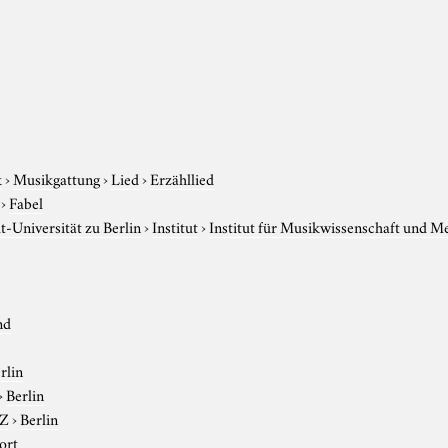
k
›
Musikgattung
›
Lied
›
Erzähllied
›
Fabel
-Universität zu Berlin
›
Institut
›
Institut für Musikwissenschaft und M
nd
rlin
›
Berlin
-Z
›
Berlin
ort