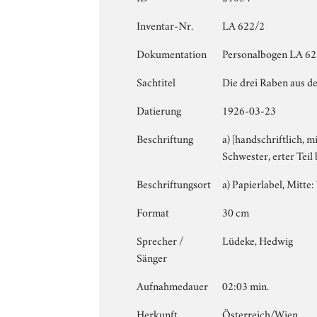
Inventar-Nr.
LA 622/2
Dokumentation
Personalbogen LA 622
Sachtitel
Die drei Raben aus de
Datierung
1926-03-23
Beschriftung
a) [handschriftlich, m
Schwester, erter Teil
Beschriftungsort
a) Papierlabel, Mitte: 
Format
30 cm
Sprecher /
Lüdeke, Hedwig
Sänger
Aufnahmedauer
02:03 min.
Herkunft
Österreich/Wien