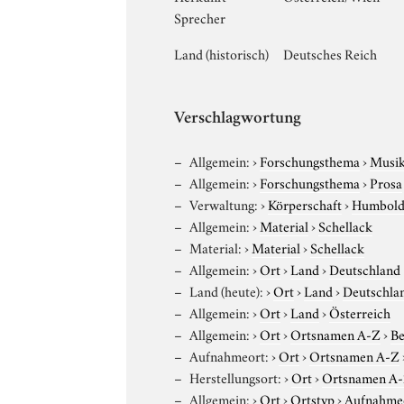
Sprecher
Land (historisch)
Deutsches Reich
Verschlagwortung
Allgemein:
›
Forschungsthema
›
Musi
Allgemein:
›
Forschungsthema
›
Prosa
Verwaltung:
›
Körperschaft
›
Humboldt
Allgemein:
›
Material
›
Schellack
Material:
›
Material
›
Schellack
Allgemein:
›
Ort
›
Land
›
Deutschland
Land (heute):
›
Ort
›
Land
›
Deutschla
Allgemein:
›
Ort
›
Land
›
Österreich
Allgemein:
›
Ort
›
Ortsnamen A-Z
›
Be
Aufnahmeort:
›
Ort
›
Ortsnamen A-Z
Herstellungsort:
›
Ort
›
Ortsnamen A
Allgemein:
›
Ort
›
Ortstyp
›
Aufnahme