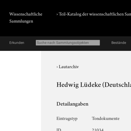
Wissenschaftliche
› Teil-Katalog der wissenschaftlichen 
Sammlungen
Erkunden
Bestände
›
Lautarchiv
Hedwig Lüdeke (Deutschla
Detailangaben
Eintragstyp
Tondokumente
ID
21034