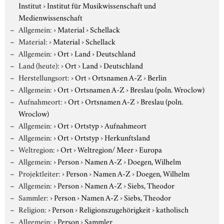
Institut
›
Institut für Musikwissenschaft und
Medienwissenschaft
Allgemein:
›
Material
›
Schellack
Material:
›
Material
›
Schellack
Allgemein:
›
Ort
›
Land
›
Deutschland
Land (heute):
›
Ort
›
Land
›
Deutschland
Herstellungsort:
›
Ort
›
Ortsnamen A-Z
›
Berlin
Allgemein:
›
Ort
›
Ortsnamen A-Z
›
Breslau (poln. Wroclow)
Aufnahmeort:
›
Ort
›
Ortsnamen A-Z
›
Breslau (poln.
Wroclow)
Allgemein:
›
Ort
›
Ortstyp
›
Aufnahmeort
Allgemein:
›
Ort
›
Ortstyp
›
Herkunftsland
Weltregion:
›
Ort
›
Weltregion/ Meer
›
Europa
Allgemein:
›
Person
›
Namen A-Z
›
Doegen, Wilhelm
Projektleiter:
›
Person
›
Namen A-Z
›
Doegen, Wilhelm
Allgemein:
›
Person
›
Namen A-Z
›
Siebs, Theodor
Sammler:
›
Person
›
Namen A-Z
›
Siebs, Theodor
Religion:
›
Person
›
Religionszugehörigkeit
›
katholisch
Allgemein:
›
Person
›
Sammler