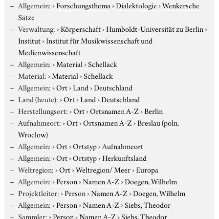
Allgemein:
›
Forschungsthema
›
Dialektologie
›
Wenkersche
Sätze
Verwaltung:
›
Körperschaft
›
Humboldt-Universität zu Berlin
›
Institut
›
Institut für Musikwissenschaft und
Medienwissenschaft
Allgemein:
›
Material
›
Schellack
Material:
›
Material
›
Schellack
Allgemein:
›
Ort
›
Land
›
Deutschland
Land (heute):
›
Ort
›
Land
›
Deutschland
Herstellungsort:
›
Ort
›
Ortsnamen A-Z
›
Berlin
Aufnahmeort:
›
Ort
›
Ortsnamen A-Z
›
Breslau (poln.
Wroclow)
Allgemein:
›
Ort
›
Ortstyp
›
Aufnahmeort
Allgemein:
›
Ort
›
Ortstyp
›
Herkunftsland
Weltregion:
›
Ort
›
Weltregion/ Meer
›
Europa
Allgemein:
›
Person
›
Namen A-Z
›
Doegen, Wilhelm
Projektleiter:
›
Person
›
Namen A-Z
›
Doegen, Wilhelm
Allgemein:
›
Person
›
Namen A-Z
›
Siebs, Theodor
Sammler:
›
Person
›
Namen A-Z
›
Siebs, Theodor