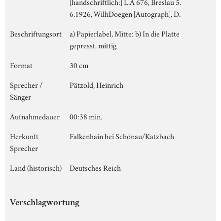
[handschriftlich:] L.A 676, Breslau 5.
6.1926, WilhDoegen [Autograph], D.
Beschriftungsort
a) Papierlabel, Mitte: b) In die Platte
gepresst, mittig
Format
30 cm
Sprecher /
Pätzold, Heinrich
Sänger
Aufnahmedauer
00:38 min.
Herkunft
Falkenhain bei Schönau/Katzbach
Sprecher
Land (historisch)
Deutsches Reich
Verschlagwortung