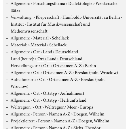
Allgemein:
›
Forschungsthema
›
Dialektologie
›
Wenkersche
Sätze
Verwaltung:
›
Körperschaft
›
Humboldt-Universität zu Berlin
›
Institut
›
Institut für Musikwissenschaft und
Medienwissenschaft
Allgemein:
›
Material
›
Schellack
Material:
›
Material
›
Schellack
Allgemein:
›
Ort
›
Land
›
Deutschland
Land (heute):
›
Ort
›
Land
›
Deutschland
Herstellungsort:
›
Ort
›
Ortsnamen A-Z
›
Berlin
Allgemein:
›
Ort
›
Ortsnamen A-Z
›
Breslau (poln. Wroclow)
Aufnahmeort:
›
Ort
›
Ortsnamen A-Z
›
Breslau (poln.
Wroclow)
Allgemein:
›
Ort
›
Ortstyp
›
Aufnahmeort
Allgemein:
›
Ort
›
Ortstyp
›
Herkunftsland
Weltregion:
›
Ort
›
Weltregion/ Meer
›
Europa
Allgemein:
›
Person
›
Namen A-Z
›
Doegen, Wilhelm
Projektleiter:
›
Person
›
Namen A-Z
›
Doegen, Wilhelm
Allgemein:
›
Person
›
Namen A-Z
›
Siebs, Theodor