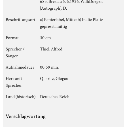
683, Breslau 5. 6.1926, WilhDoegen
[Autograph], D.
Beschriftungsort
a) Papierlabel, Mitte: b) In die Platte
gepresst, mittig
Format
30 cm
Sprecher /
Thiel, Alfred
Sänger
Aufnahmedauer
00:59 min.
Herkunft
Quaritz, Glogau
Sprecher
Land (historisch)
Deutsches Reich
Verschlagwortung