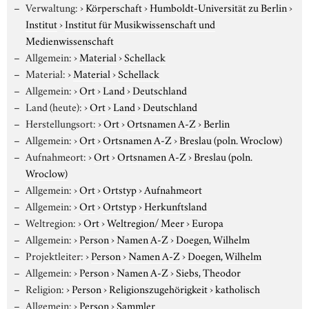
Verwaltung:
›
Körperschaft
›
Humboldt-Universität zu Berlin
›
Institut
›
Institut für Musikwissenschaft und
Medienwissenschaft
Allgemein:
›
Material
›
Schellack
Material:
›
Material
›
Schellack
Allgemein:
›
Ort
›
Land
›
Deutschland
Land (heute):
›
Ort
›
Land
›
Deutschland
Herstellungsort:
›
Ort
›
Ortsnamen A-Z
›
Berlin
Allgemein:
›
Ort
›
Ortsnamen A-Z
›
Breslau (poln. Wroclow)
Aufnahmeort:
›
Ort
›
Ortsnamen A-Z
›
Breslau (poln.
Wroclow)
Allgemein:
›
Ort
›
Ortstyp
›
Aufnahmeort
Allgemein:
›
Ort
›
Ortstyp
›
Herkunftsland
Weltregion:
›
Ort
›
Weltregion/ Meer
›
Europa
Allgemein:
›
Person
›
Namen A-Z
›
Doegen, Wilhelm
Projektleiter:
›
Person
›
Namen A-Z
›
Doegen, Wilhelm
Allgemein:
›
Person
›
Namen A-Z
›
Siebs, Theodor
Religion:
›
Person
›
Religionszugehörigkeit
›
katholisch
Allgemein:
›
Person
›
Sammler