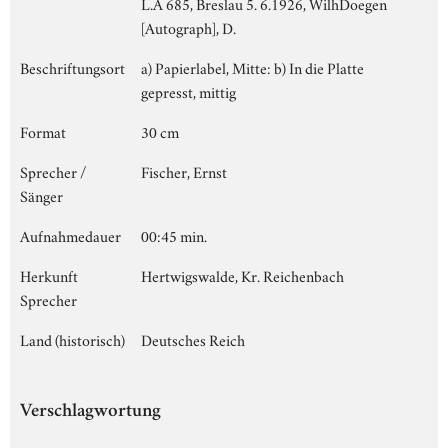
L.A 685, Breslau 5. 6.1926, WilhDoegen
[Autograph], D.
Beschriftungsort
a) Papierlabel, Mitte: b) In die Platte
gepresst, mittig
Format
30 cm
Sprecher /
Fischer, Ernst
Sänger
Aufnahmedauer
00:45 min.
Herkunft
Hertwigswalde, Kr. Reichenbach
Sprecher
Land (historisch)
Deutsches Reich
Verschlagwortung