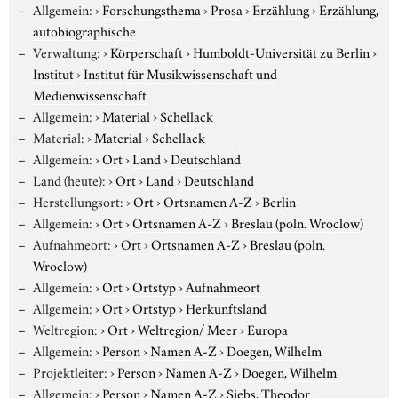
Allgemein:
›
Forschungsthema
›
Prosa
›
Erzählung
›
Erzählung,
autobiographische
Verwaltung:
›
Körperschaft
›
Humboldt-Universität zu Berlin
›
Institut
›
Institut für Musikwissenschaft und
Medienwissenschaft
Allgemein:
›
Material
›
Schellack
Material:
›
Material
›
Schellack
Allgemein:
›
Ort
›
Land
›
Deutschland
Land (heute):
›
Ort
›
Land
›
Deutschland
Herstellungsort:
›
Ort
›
Ortsnamen A-Z
›
Berlin
Allgemein:
›
Ort
›
Ortsnamen A-Z
›
Breslau (poln. Wroclow)
Aufnahmeort:
›
Ort
›
Ortsnamen A-Z
›
Breslau (poln.
Wroclow)
Allgemein:
›
Ort
›
Ortstyp
›
Aufnahmeort
Allgemein:
›
Ort
›
Ortstyp
›
Herkunftsland
Weltregion:
›
Ort
›
Weltregion/ Meer
›
Europa
Allgemein:
›
Person
›
Namen A-Z
›
Doegen, Wilhelm
Projektleiter:
›
Person
›
Namen A-Z
›
Doegen, Wilhelm
Allgemein:
›
Person
›
Namen A-Z
›
Siebs, Theodor