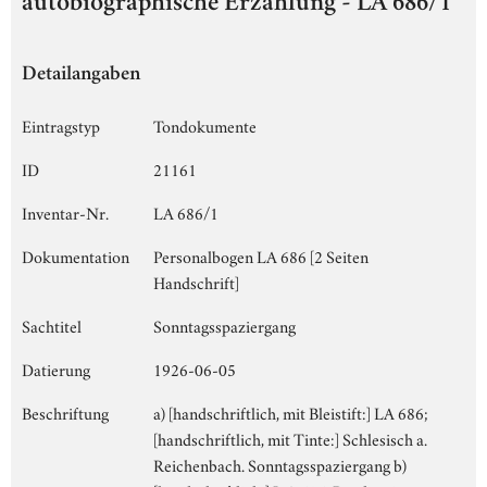
autobiographische Erzählung - LA 686/1
Detailangaben
Eintragstyp
Tondokumente
ID
21161
Inventar-Nr.
LA 686/1
Dokumentation
Personalbogen LA 686 [2 Seiten
Handschrift]
Sachtitel
Sonntagsspaziergang
Datierung
1926-06-05
Beschriftung
a) [handschriftlich, mit Bleistift:] LA 686;
[handschriftlich, mit Tinte:] Schlesisch a.
Reichenbach. Sonntagsspaziergang b)