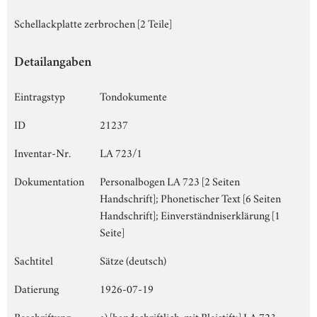
Schellackplatte zerbrochen [2 Teile]
Detailangaben
Eintragstyp
Tondokumente
ID
21237
Inventar-Nr.
LA 723/1
Dokumentation
Personalbogen LA 723 [2 Seiten
Handschrift]; Phonetischer Text [6 Seiten
Handschrift]; Einverständniserklärung [1
Seite]
Sachtitel
Sätze (deutsch)
Datierung
1926-07-19
Beschriftung
a) [handschriftlich, mit Bleistift:] LA 723,