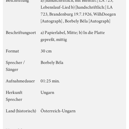
Lebenslauf-Lied b) [handschriftlich:] LA
723, Brandenburg 19.7.1926, WilhDoegen
[Autograph] , Borbely BéIa [Autograph]
Beschriftungsort
a) Papierlabel, Mitte; b) In die Platte
gepreßt, mittig
Format
30 cm
Sprecher /
Borbely Béla
Sänger
Aufnahmedauer
01:25 min.
Herkunft
Ungarn
Sprecher
Land (historisch)
Österreich-Ungarn