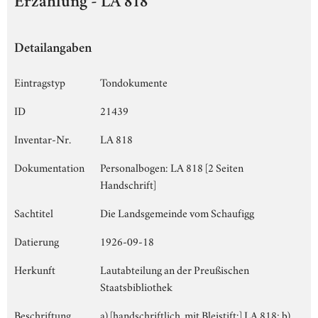
Erzählung - LA 818
Detailangaben
Eintragstyp
Tondokumente
ID
21439
Inventar-Nr.
LA 818
Dokumentation
Personalbogen: LA 818 [2 Seiten
Handschrift]
Sachtitel
Die Landsgemeinde vom Schaufigg
Datierung
1926-09-18
Herkunft
Lautabteilung an der Preußischen
Staatsbibliothek
Beschriftung
a) [handschriftlich, mit Bleistift:] LA 818; b)