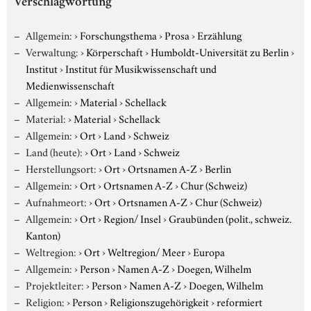
Verschlagwortung
Allgemein:
›
Forschungsthema
›
Prosa
›
Erzählung
Verwaltung:
›
Körperschaft
›
Humboldt-Universität zu Berlin
›
Institut
›
Institut für Musikwissenschaft und
Medienwissenschaft
Allgemein:
›
Material
›
Schellack
Material:
›
Material
›
Schellack
Allgemein:
›
Ort
›
Land
›
Schweiz
Land (heute):
›
Ort
›
Land
›
Schweiz
Herstellungsort:
›
Ort
›
Ortsnamen A-Z
›
Berlin
Allgemein:
›
Ort
›
Ortsnamen A-Z
›
Chur (Schweiz)
Aufnahmeort:
›
Ort
›
Ortsnamen A-Z
›
Chur (Schweiz)
Allgemein:
›
Ort
›
Region/ Insel
›
Graubünden (polit., schweiz.
Kanton)
Weltregion:
›
Ort
›
Weltregion/ Meer
›
Europa
Allgemein:
›
Person
›
Namen A-Z
›
Doegen, Wilhelm
Projektleiter:
›
Person
›
Namen A-Z
›
Doegen, Wilhelm
Religion:
›
Person
›
Religionszugehörigkeit
›
reformiert