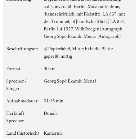
a.d. Universität Berlin, Musikaufnahme,
[handschriftlich, mit Bleistift:] LA 837, mit
der Trommel; b) [handschriftlich:] LA 837,
Berlin 1.4.1927, WilhDoegen [Autograph],
Georg Sopó Èkambi Mensá [Autograph]
Beschriftungsort
a) Papierlabel, Mitte; b) In die Platte
gepreßt, mittig
Format
30 cm
Sprecher /
Georg Sopó Èkambi Mensá
Sänger
Aufnahmedauer
01:15 min.
Herkunft
Douala
Sprecher
Land (historisch)
Kamerun