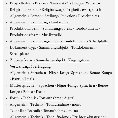
Projektleiter:
›
Person
›
Namen A-Z
›
Doegen, Wilhelm
Religion:
›
Person
›
Religionszugehörigkeit
›
evangelisch
Allgemein:
›
Person
›
Stellung/ Funktion
›
Projektleiter
Allgemein:
›
Sammlung
›
Lautarchiv
Produktionsform:
›
Sammlungsobjekt
›
Tondokument
›
Produktionsform
›
Musikstudie
Allgemein:
›
Sammlungsobjekt
›
Tondokument
›
Schallplatte
Dokument-Typ:
›
Sammlungsobjekt
›
Tondokument
›
Schallplatte
Zugangsform:
›
Sammlungsobjekt
›
Zugangsform
›
Verwaltungsübertragung
Allgemein:
›
Sprachen
›
Niger-Kongo Sprachen
›
Benue-Kongo
›
Bantu
›
Duala
Muttersprache:
›
Sprachen
›
Niger-Kongo Sprachen
›
Benue-
Kongo
›
Bantu
›
Duala
Form:
›
Technik
›
Tonaufnahme
›
digital
Allgemein:
›
Technik
›
Tonaufnahme
›
mono
Technik:
›
Technik
›
Tonaufnahme
›
mono
Allgemein:
›
Technik
›
Tonaufnahme
›
Trichter, akustischer