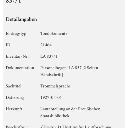
837/1
Detailangaben
Eintragstyp
Tondokumente
ID
21464
Inventar-Nr.
LA 837/1
Dokumentation
Personalbogen: LA 837 [2 Seiten
Handschrift]
Sachtitel
Trommelsprache
Datierung
1927-04-01
Herkunft
Lautabteilung an der Preußischen
Staatsbibliothek
Beschriftung
a) [gedruckt:] Institut für Lautforschung