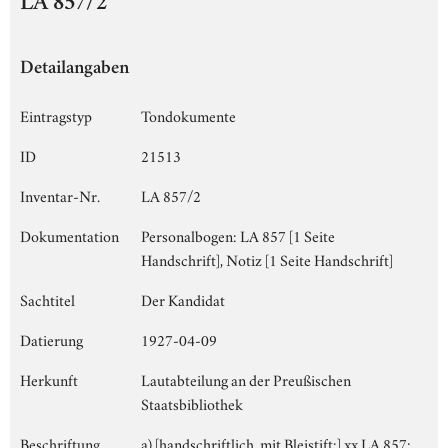
LA 857/2
Detailangaben
Eintragstyp
Tondokumente
ID
21513
Inventar-Nr.
LA 857/2
Dokumentation
Personalbogen: LA 857 [1 Seite
Handschrift], Notiz [1 Seite Handschrift]
Sachtitel
Der Kandidat
Datierung
1927-04-09
Herkunft
Lautabteilung an der Preußischen
Staatsbibliothek
Beschriftung
a) [handschriftlich, mit Bleistift:] xx LA 857;