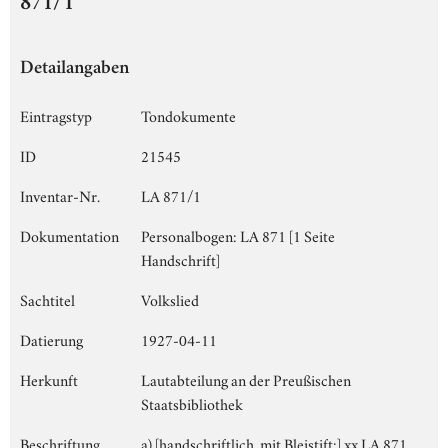
871/1
Detailangaben
Eintragstyp
Tondokumente
ID
21545
Inventar-Nr.
LA 871/1
Dokumentation
Personalbogen: LA 871 [1 Seite
Handschrift]
Sachtitel
Volkslied
Datierung
1927-04-11
Herkunft
Lautabteilung an der Preußischen
Staatsbibliothek
Beschriftung
a) [handschriftlich, mit Bleistift:] xx LA 871,