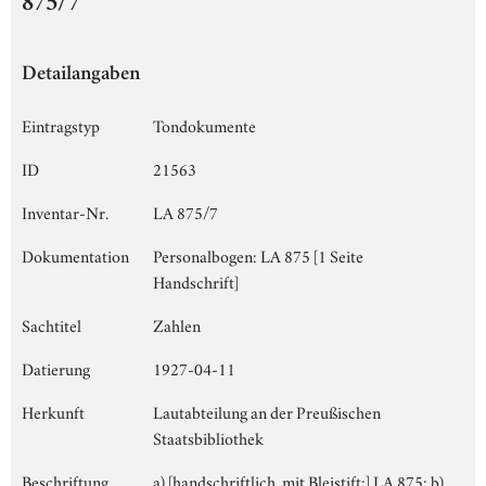
875/7
Detailangaben
Eintragstyp
Tondokumente
ID
21563
Inventar-Nr.
LA 875/7
Dokumentation
Personalbogen: LA 875 [1 Seite
Handschrift]
Sachtitel
Zahlen
Datierung
1927-04-11
Herkunft
Lautabteilung an der Preußischen
Staatsbibliothek
Beschriftung
a) [handschriftlich, mit Bleistift:] LA 875; b)