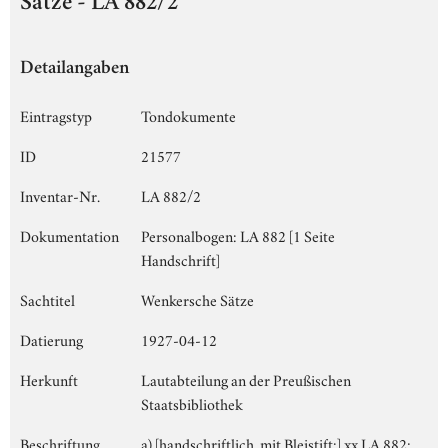
Sätze - LA 882/2
Detailangaben
Eintragstyp
Tondokumente
ID
21577
Inventar-Nr.
LA 882/2
Dokumentation
Personalbogen: LA 882 [1 Seite
Handschrift]
Sachtitel
Wenkersche Sätze
Datierung
1927-04-12
Herkunft
Lautabteilung an der Preußischen
Staatsbibliothek
Beschriftung
a) [handschriftlich, mit Bleistift:] xx LA 882;