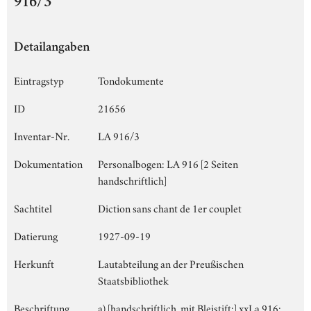
916/3
Detailangaben
Eintragstyp
Tondokumente
ID
21656
Inventar-Nr.
LA 916/3
Dokumentation
Personalbogen: LA 916 [2 Seiten
handschriftlich]
Sachtitel
Diction sans chant de 1er couplet
Datierung
1927-09-19
Herkunft
Lautabteilung an der Preußischen
Staatsbibliothek
Beschriftung
a) [handschriftlich, mit Bleistift:] xxLa 916;