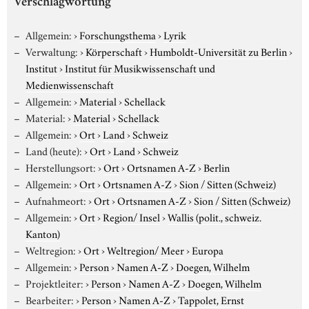
Verschlagwortung
Allgemein:
›
Forschungsthema
›
Lyrik
Verwaltung:
›
Körperschaft
›
Humboldt-Universität zu Berlin
›
Institut
›
Institut für Musikwissenschaft und
Medienwissenschaft
Allgemein:
›
Material
›
Schellack
Material:
›
Material
›
Schellack
Allgemein:
›
Ort
›
Land
›
Schweiz
Land (heute):
›
Ort
›
Land
›
Schweiz
Herstellungsort:
›
Ort
›
Ortsnamen A-Z
›
Berlin
Allgemein:
›
Ort
›
Ortsnamen A-Z
›
Sion / Sitten (Schweiz)
Aufnahmeort:
›
Ort
›
Ortsnamen A-Z
›
Sion / Sitten (Schweiz)
Allgemein:
›
Ort
›
Region/ Insel
›
Wallis (polit., schweiz.
Kanton)
Weltregion:
›
Ort
›
Weltregion/ Meer
›
Europa
Allgemein:
›
Person
›
Namen A-Z
›
Doegen, Wilhelm
Projektleiter:
›
Person
›
Namen A-Z
›
Doegen, Wilhelm
Bearbeiter:
›
Person
›
Namen A-Z
›
Tappolet, Ernst