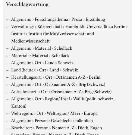
Verschlagwortung
Allgemein:
›
Forschungsthema
›
Prosa
›
Erzählung
Verwaltung:
›
Körperschaft
›
Humboldt-Universität zu Berlin
›
Institut
›
Institut für Musikwissenschaft und
Medienwissenschaft
Allgemein:
›
Material
›
Schellack
Material:
›
Material
›
Schellack
Allgemein:
›
Ort
›
Land
›
Schweiz
Land (heute):
›
Ort
›
Land
›
Schweiz
Herstellungsort:
›
Ort
›
Ortsnamen A-Z
›
Berlin
Allgemein:
›
Ort
›
Ortsnamen A-Z
›
Brig (Schweiz)
Aufnahmeort:
›
Ort
›
Ortsnamen A-Z
›
Brig (Schweiz)
Allgemein:
›
Ort
›
Region/ Insel
›
Wallis (polit., schweiz.
Kanton)
Weltregion:
›
Ort
›
Weltregion/ Meer
›
Europa
Allgemein:
›
Person
›
Geschlecht
›
männlich
Bearbeiter:
›
Person
›
Namen A-Z
›
Dieth, Eugen
Sammler:
›
Person
›
Namen A-Z
›
Dieth, Eugen