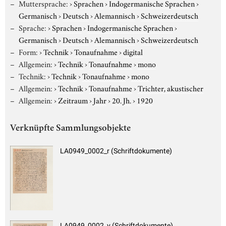
Muttersprache:
›
Sprachen
›
Indogermanische Sprachen
›
Germanisch
›
Deutsch
›
Alemannisch
›
Schweizerdeutsch
Sprache:
›
Sprachen
›
Indogermanische Sprachen
›
Germanisch
›
Deutsch
›
Alemannisch
›
Schweizerdeutsch
Form:
›
Technik
›
Tonaufnahme
›
digital
Allgemein:
›
Technik
›
Tonaufnahme
›
mono
Technik:
›
Technik
›
Tonaufnahme
›
mono
Allgemein:
›
Technik
›
Tonaufnahme
›
Trichter, akustischer
Allgemein:
›
Zeitraum
›
Jahr
›
20. Jh.
›
1920
Verknüpfte Sammlungsobjekte
LA0949_0002_r (Schriftdokumente)
LA0949_0002_v (Schriftdokumente)