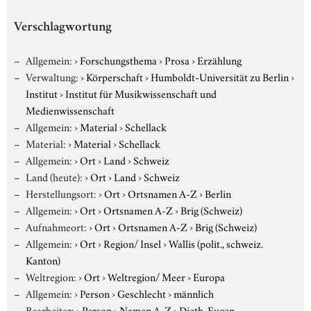
Verschlagwortung
Allgemein:
›
Forschungsthema
›
Prosa
›
Erzählung
Verwaltung:
›
Körperschaft
›
Humboldt-Universität zu Berlin
›
Institut
›
Institut für Musikwissenschaft und
Medienwissenschaft
Allgemein:
›
Material
›
Schellack
Material:
›
Material
›
Schellack
Allgemein:
›
Ort
›
Land
›
Schweiz
Land (heute):
›
Ort
›
Land
›
Schweiz
Herstellungsort:
›
Ort
›
Ortsnamen A-Z
›
Berlin
Allgemein:
›
Ort
›
Ortsnamen A-Z
›
Brig (Schweiz)
Aufnahmeort:
›
Ort
›
Ortsnamen A-Z
›
Brig (Schweiz)
Allgemein:
›
Ort
›
Region/ Insel
›
Wallis (polit., schweiz.
Kanton)
Weltregion:
›
Ort
›
Weltregion/ Meer
›
Europa
Allgemein:
›
Person
›
Geschlecht
›
männlich
Bearbeiter:
›
Person
›
Namen A-Z
›
Dieth, Eugen