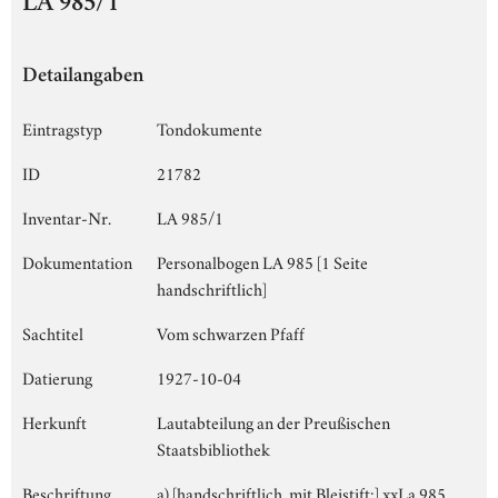
LA 985/1
Detailangaben
Eintragstyp
Tondokumente
ID
21782
Inventar-Nr.
LA 985/1
Dokumentation
Personalbogen LA 985 [1 Seite
handschriftlich]
Sachtitel
Vom schwarzen Pfaff
Datierung
1927-10-04
Herkunft
Lautabteilung an der Preußischen
Staatsbibliothek
Beschriftung
a) [handschriftlich, mit Bleistift:] xxLa 985,