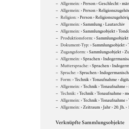
Allgemein:
›
Person
›
Geschlecht
›
män
Allgemein:
›
Person
›
Religionszugehör
Religion:
›
Person
›
Religionszugehöri
Allgemein:
›
Sammlung
›
Lautarchiv
Allgemein:
›
Sammlungsobjekt
›
Tond
Produktionsform:
›
Sammlungsobjekt
Dokument-Typ:
›
Sammlungsobjekt
›
Zugangsform:
›
Sammlungsobjekt
›
Zu
Allgemein:
›
Sprachen
›
Indogermanis
Muttersprache:
›
Sprachen
›
Indogerm
Sprache:
›
Sprachen
›
Indogermanisch
Form:
›
Technik
›
Tonaufnahme
›
digit
Allgemein:
›
Technik
›
Tonaufnahme
›
Technik:
›
Technik
›
Tonaufnahme
›
m
Allgemein:
›
Technik
›
Tonaufnahme
›
Allgemein:
›
Zeitraum
›
Jahr
›
20. Jh.
›
Verknüpfte Sammlungsobjekte