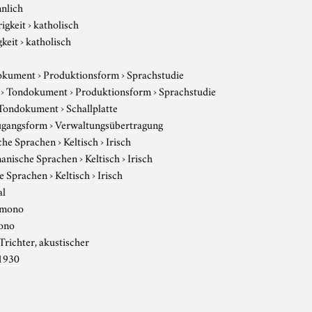
nlich
igkeit
›
katholisch
gkeit
›
katholisch
okument
›
Produktionsform
›
Sprachstudie
›
Tondokument
›
Produktionsform
›
Sprachstudie
Tondokument
›
Schallplatte
gangsform
›
Verwaltungsübertragung
che Sprachen
›
Keltisch
›
Irisch
anische Sprachen
›
Keltisch
›
Irisch
e Sprachen
›
Keltisch
›
Irisch
al
mono
ono
Trichter, akustischer
1930