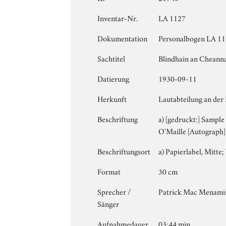
Inventar-Nr.
LA 1127
Dokumentation
Personalbogen LA 112
Sachtitel
Blindhain an Cheann
Datierung
1930-09-11
Herkunft
Lautabteilung an der
Beschriftung
a) [gedruckt:] Sample
O'Maille [Autograph
Beschriftungsort
a) Papierlabel, Mitte; 
Format
30 cm
Sprecher /
Patrick Mac Menami
Sänger
Aufnahmedauer
03:44 min.