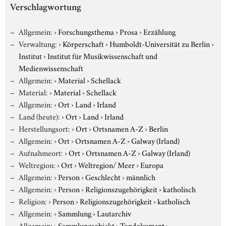
Verschlagwortung
Allgemein:
›
Forschungsthema
›
Prosa
›
Erzählung
Verwaltung:
›
Körperschaft
›
Humboldt-Universität zu Berlin
›
Institut
›
Institut für Musikwissenschaft und
Medienwissenschaft
Allgemein:
›
Material
›
Schellack
Material:
›
Material
›
Schellack
Allgemein:
›
Ort
›
Land
›
Irland
Land (heute):
›
Ort
›
Land
›
Irland
Herstellungsort:
›
Ort
›
Ortsnamen A-Z
›
Berlin
Allgemein:
›
Ort
›
Ortsnamen A-Z
›
Galway (Irland)
Aufnahmeort:
›
Ort
›
Ortsnamen A-Z
›
Galway (Irland)
Weltregion:
›
Ort
›
Weltregion/ Meer
›
Europa
Allgemein:
›
Person
›
Geschlecht
›
männlich
Allgemein:
›
Person
›
Religionszugehörigkeit
›
katholisch
Religion:
›
Person
›
Religionszugehörigkeit
›
katholisch
Allgemein:
›
Sammlung
›
Lautarchiv
Allgemein:
›
Sammlungsobjekt
›
Tondokument
›