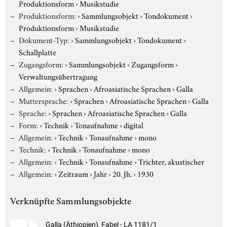
Produktionsform
›
Musikstudie
Produktionsform:
›
Sammlungsobjekt
›
Tondokument
›
Produktionsform
›
Musikstudie
Dokument-Typ:
›
Sammlungsobjekt
›
Tondokument
›
Schallplatte
Zugangsform:
›
Sammlungsobjekt
›
Zugangsform
›
Verwaltungsübertragung
Allgemein:
›
Sprachen
›
Afroasiatische Sprachen
›
Galla
Muttersprache:
›
Sprachen
›
Afroasiatische Sprachen
›
Galla
Sprache:
›
Sprachen
›
Afroasiatische Sprachen
›
Galla
Form:
›
Technik
›
Tonaufnahme
›
digital
Allgemein:
›
Technik
›
Tonaufnahme
›
mono
Technik:
›
Technik
›
Tonaufnahme
›
mono
Allgemein:
›
Technik
›
Tonaufnahme
›
Trichter, akustischer
Allgemein:
›
Zeitraum
›
Jahr
›
20. Jh.
›
1930
Verknüpfte Sammlungsobjekte
Galla (Äthiopien), Fabel - LA 1181/1