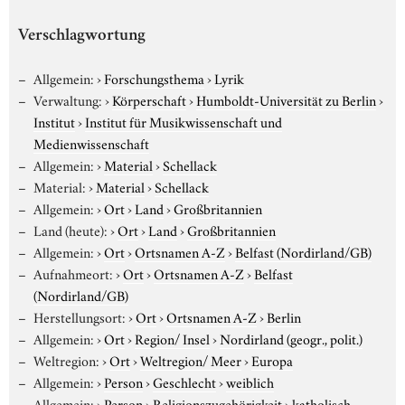
Verschlagwortung
Allgemein:
›
Forschungsthema
›
Lyrik
Verwaltung:
›
Körperschaft
›
Humboldt-Universität zu Berlin
›
Institut
›
Institut für Musikwissenschaft und
Medienwissenschaft
Allgemein:
›
Material
›
Schellack
Material:
›
Material
›
Schellack
Allgemein:
›
Ort
›
Land
›
Großbritannien
Land (heute):
›
Ort
›
Land
›
Großbritannien
Allgemein:
›
Ort
›
Ortsnamen A-Z
›
Belfast (Nordirland/GB)
Aufnahmeort:
›
Ort
›
Ortsnamen A-Z
›
Belfast
(Nordirland/GB)
Herstellungsort:
›
Ort
›
Ortsnamen A-Z
›
Berlin
Allgemein:
›
Ort
›
Region/ Insel
›
Nordirland (geogr., polit.)
Weltregion:
›
Ort
›
Weltregion/ Meer
›
Europa
Allgemein:
›
Person
›
Geschlecht
›
weiblich
Allgemein:
›
Person
›
Religionszugehörigkeit
›
katholisch