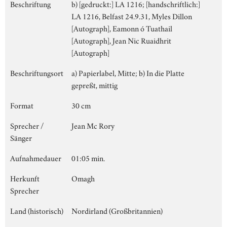
Beschriftung
b) [gedruckt:] LA 1216; [handschriftlich:]
LA 1216, Belfast 24.9.31, Myles Dillon
[Autograph], Eamonn ó Tuathail
[Autograph], Jean Nic Ruaidhrit
[Autograph]
Beschriftungsort
a) Papierlabel, Mitte; b) In die Platte
gepreßt, mittig
Format
30 cm
Sprecher /
Jean Mc Rory
Sänger
Aufnahmedauer
01:05 min.
Herkunft
Omagh
Sprecher
Land (historisch)
Nordirland (Großbritannien)