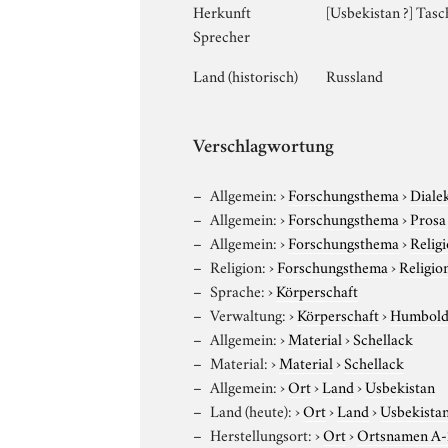
Herkunft
[Usbekistan ?] Tas
Sprecher
Land (historisch)
Russland
Verschlagwortung
Allgemein:
›
Forschungsthema
›
Diale
Allgemein:
›
Forschungsthema
›
Prosa
Allgemein:
›
Forschungsthema
›
Relig
Religion:
›
Forschungsthema
›
Religio
Sprache:
›
Körperschaft
Verwaltung:
›
Körperschaft
›
Humboldt
Allgemein:
›
Material
›
Schellack
Material:
›
Material
›
Schellack
Allgemein:
›
Ort
›
Land
›
Usbekistan
Land (heute):
›
Ort
›
Land
›
Usbekista
Herstellungsort:
›
Ort
›
Ortsnamen A