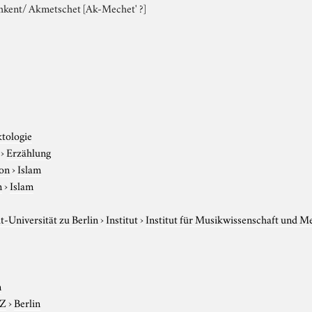
chkent/ Akmetschet [Ak-Mechet' ?]
ktologie
›
Erzählung
ion
›
Islam
n
›
Islam
-Universität zu Berlin
›
Institut
›
Institut für Musikwissenschaft und M
n
-Z
›
Berlin