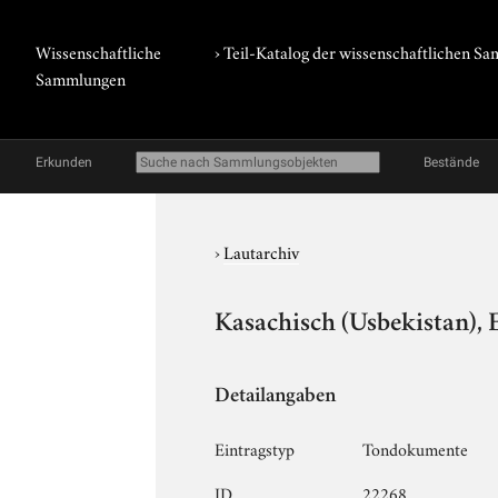
Wissenschaftliche
› Teil-Katalog der wissenschaftlichen 
Sammlungen
Erkunden
Bestände
›
Lautarchiv
Kasachisch (Usbekistan), 
Detailangaben
Eintragstyp
Tondokumente
ID
22268