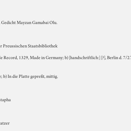
ein Gedicht Mayzan Gamabai Olu.
r Preussischen Staatsbibliothek
e Record, 1329, Made in Germany; b) [handschriftlich:] [?], Berlin d. 7/2
; b) In die Platte gepreßt, mittig.
stapha
ratzer