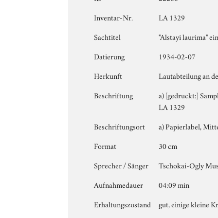
Inventar-Nr.
LA 1329
Sachtitel
"Alstayi laurima" 
Datierung
1934-02-07
Herkunft
Lautabteilung an de
Beschriftung
a) [gedruckt:] Sampl
LA 1329
Beschriftungsort
a) Papierlabel, Mitte
Format
30 cm
Sprecher / Sänger
Tschokai-Ogly Mu
Aufnahmedauer
04:09 min
Erhaltungszustand
gut, einige kleine K