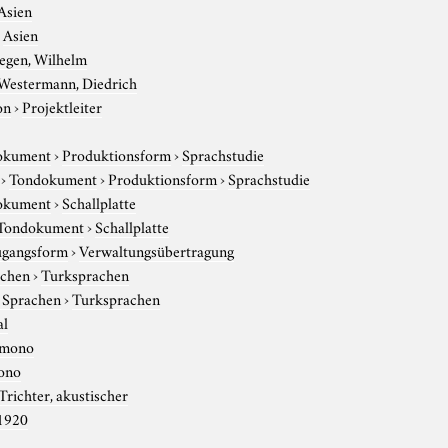
Asien
›
Asien
egen, Wilhelm
Westermann, Diedrich
on
›
Projektleiter
okument
›
Produktionsform
›
Sprachstudie
›
Tondokument
›
Produktionsform
›
Sprachstudie
okument
›
Schallplatte
Tondokument
›
Schallplatte
gangsform
›
Verwaltungsübertragung
achen
›
Turksprachen
e Sprachen
›
Turksprachen
al
mono
ono
Trichter, akustischer
1920