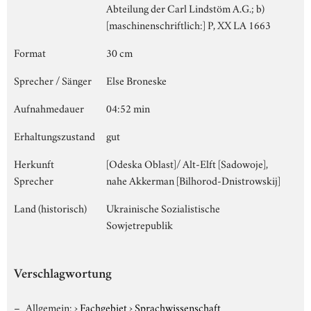
Abteilung der Carl Lindstöm A.G.; b)
[maschinenschriftlich:] P, XX LA 1663
Format
30 cm
Sprecher / Sänger
Else Broneske
Aufnahmedauer
04:52 min
Erhaltungszustand
gut
Herkunft
[Odeska Oblast]/ Alt-Elft [Sadowoje],
Sprecher
nahe Akkerman [Bilhorod-Dnistrowskij]
Land (historisch)
Ukrainische Sozialistische
Sowjetrepublik
Verschlagwortung
Allgemein:
›
Fachgebiet
›
Sprachwissenschaft