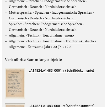
Allgemein:
›
Sprachen
›
Indogermanische Sprachen
›
Germanisch
›
Deutsch
›
Nordniedersächsisch
Muttersprache:
›
Sprachen
›
Indogermanische Sprachen
›
Germanisch
›
Deutsch
›
Nordniedersächsisch
Sprache:
›
Sprachen
›
Indogermanische Sprachen
›
Germanisch
›
Deutsch
›
Nordniedersächsisch
Allgemein:
›
Technik
›
Tonaufnahme
›
mono
Allgemein:
›
Technik
›
Tonaufnahme
›
Trichter, akustischer
Allgemein:
›
Zeitraum
›
Jahr
›
20. Jh.
›
1920
Verknüpfte Sammlungsobjekte
LA1482-LA1483_0001_r (Schriftdokumente)
LA1482-LA1483_0001_v (Schriftdokumente)