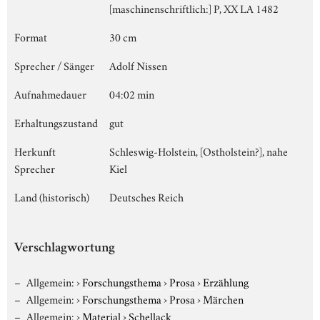
[maschinenschriftlich:] P, XX LA 1482
Format
30 cm
Sprecher / Sänger
Adolf Nissen
Aufnahmedauer
04:02 min
Erhaltungszustand
gut
Herkunft
Schleswig-Holstein, [Ostholstein?], nahe
Sprecher
Kiel
Land (historisch)
Deutsches Reich
Verschlagwortung
Allgemein:
›
Forschungsthema
›
Prosa
›
Erzählung
Allgemein:
›
Forschungsthema
›
Prosa
›
Märchen
Allgemein:
›
Material
›
Schellack