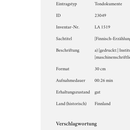
Eintragstyp
Tondokumente
ID
23049
Inventar-Nr.
LA 1519
Sachtitel
[Finnisch-Erzählun
Beschriftung
a) [gedruckt:] Insti
[maschinenschriftli
Format
30 cm
Aufnahmedauer
00:26 min
Erhaltungszustand
gut
Land (historisch)
Finnland
Verschlagwortung