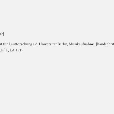
g?]
tut für Lautforschung a.d. Universität Berlin, Musikaufnahme, [handschrift
ch:] P, LA 1519