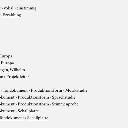
k
›
vokal
›
einstimmig
›
Erzählung
Europa
›
Europa
egen, Wilhelm
on
›
Projektleiter
›
Tondokument
›
Produktionsform
›
Musikstudie
okument
›
Produktionsform
›
Sprachstudie
okument
›
Produktionsform
›
Stimmenprobe
okument
›
Schallplatte
Tondokument
›
Schallplatte