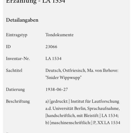
Erzählung - LA 1534
Detailangaben
Eintragstyp
Tondokumente
ID
23066
Inventar-Nr.
LA 1534
Sachtitel
Deutsch, Ostfriesisch, Ma. von Ihrhove:
"Snider Wippwupp"
Datierung
1938-06-27
Beschriftung
a) [gedruckt:] Institut für Lautforschung
a.d. Universität Berlin, Sprachaufnahme,
[handschriftlich, mit Bleistift:] LA 1534;
b) [maschinenschriftlich:] P, XX LA 1534