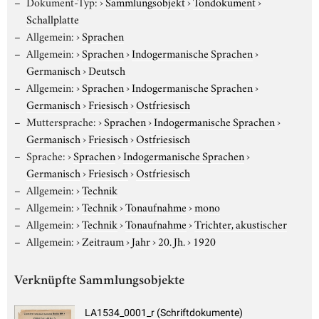
Dokument-Typ:
›
Sammlungsobjekt
›
Tondokument
›
Schallplatte
Allgemein:
›
Sprachen
Allgemein:
›
Sprachen
›
Indogermanische Sprachen
›
Germanisch
›
Deutsch
Allgemein:
›
Sprachen
›
Indogermanische Sprachen
›
Germanisch
›
Friesisch
›
Ostfriesisch
Muttersprache:
›
Sprachen
›
Indogermanische Sprachen
›
Germanisch
›
Friesisch
›
Ostfriesisch
Sprache:
›
Sprachen
›
Indogermanische Sprachen
›
Germanisch
›
Friesisch
›
Ostfriesisch
Allgemein:
›
Technik
Allgemein:
›
Technik
›
Tonaufnahme
›
mono
Allgemein:
›
Technik
›
Tonaufnahme
›
Trichter, akustischer
Allgemein:
›
Zeitraum
›
Jahr
›
20. Jh.
›
1920
Verknüpfte Sammlungsobjekte
LA1534_0001_r (Schriftdokumente)