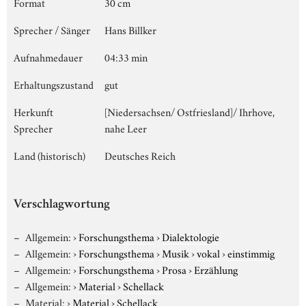
Format
30 cm
Sprecher / Sänger
Hans Billker
Aufnahmedauer
04:33 min
Erhaltungszustand
gut
Herkunft
[Niedersachsen/ Ostfriesland]/ Ihrhove,
Sprecher
nahe Leer
Land (historisch)
Deutsches Reich
Verschlagwortung
Allgemein:
›
Forschungsthema
›
Dialektologie
Allgemein:
›
Forschungsthema
›
Musik
›
vokal
›
einstimmig
Allgemein:
›
Forschungsthema
›
Prosa
›
Erzählung
Allgemein:
›
Material
›
Schellack
Material:
›
Material
›
Schellack