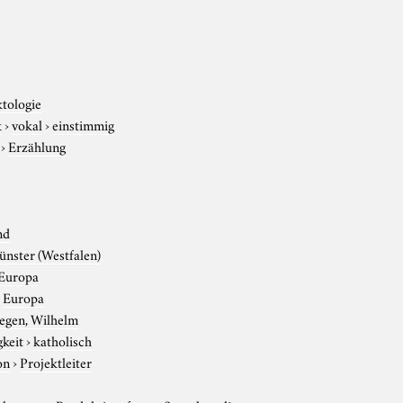
ktologie
k
›
vokal
›
einstimmig
›
Erzählung
nd
nster (Westfalen)
Europa
›
Europa
egen, Wilhelm
gkeit
›
katholisch
on
›
Projektleiter