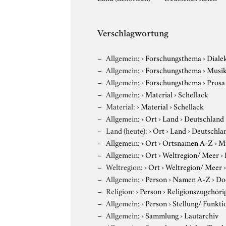
Verschlagwortung
Allgemein:
›
Forschungsthema
›
Diale
Allgemein:
›
Forschungsthema
›
Musi
Allgemein:
›
Forschungsthema
›
Prosa
Allgemein:
›
Material
›
Schellack
Material:
›
Material
›
Schellack
Allgemein:
›
Ort
›
Land
›
Deutschland
Land (heute):
›
Ort
›
Land
›
Deutschla
Allgemein:
›
Ort
›
Ortsnamen A-Z
›
Mü
Allgemein:
›
Ort
›
Weltregion/ Meer
›
Weltregion:
›
Ort
›
Weltregion/ Meer
Allgemein:
›
Person
›
Namen A-Z
›
Do
Religion:
›
Person
›
Religionszugehöri
Allgemein:
›
Person
›
Stellung/ Funkti
Allgemein:
›
Sammlung
›
Lautarchiv