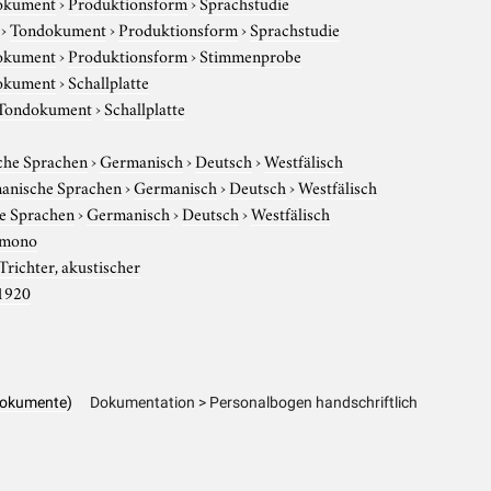
okument
›
Produktionsform
›
Sprachstudie
›
Tondokument
›
Produktionsform
›
Sprachstudie
okument
›
Produktionsform
›
Stimmenprobe
okument
›
Schallplatte
Tondokument
›
Schallplatte
che Sprachen
›
Germanisch
›
Deutsch
›
Westfälisch
anische Sprachen
›
Germanisch
›
Deutsch
›
Westfälisch
e Sprachen
›
Germanisch
›
Deutsch
›
Westfälisch
mono
Trichter, akustischer
1920
dokumente)
Dokumentation > Personalbogen handschriftlich