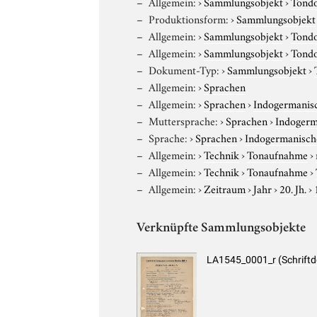
Allgemein:
›
Sammlungsobjekt
›
Tond
Produktionsform:
›
Sammlungsobjekt
Allgemein:
›
Sammlungsobjekt
›
Tond
Allgemein:
›
Sammlungsobjekt
›
Tond
Dokument-Typ:
›
Sammlungsobjekt
›
Allgemein:
›
Sprachen
Allgemein:
›
Sprachen
›
Indogermanis
Muttersprache:
›
Sprachen
›
Indogerm
Sprache:
›
Sprachen
›
Indogermanisch
Allgemein:
›
Technik
›
Tonaufnahme
›
Allgemein:
›
Technik
›
Tonaufnahme
›
Allgemein:
›
Zeitraum
›
Jahr
›
20. Jh.
›
Verknüpfte Sammlungsobjekte
LA1545_0001_r (Schrift