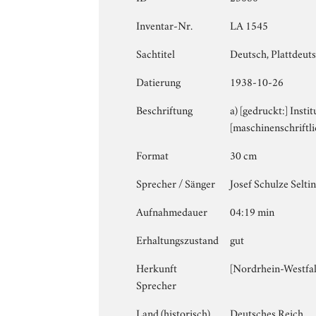
Inventar-Nr.
LA 1545
Sachtitel
Deutsch, Plattdeut
Datierung
1938-10-26
Beschriftung
a) [gedruckt:] Insti
[maschinenschriftli
Format
30 cm
Sprecher / Sänger
Josef Schulze Selti
Aufnahmedauer
04:19 min
Erhaltungszustand
gut
Herkunft
[Nordrhein-Westfal
Sprecher
Land (historisch)
Deutsches Reich